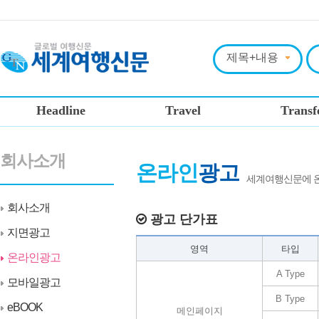
Headline
Travel
Transf
회사소개
온라인
광고
세계여행신문에 온
회사소개
광고 단가표
지면광고
영역
타입
온라인광고
A Type
모바일광고
B Type
eBOOK
메인페이지