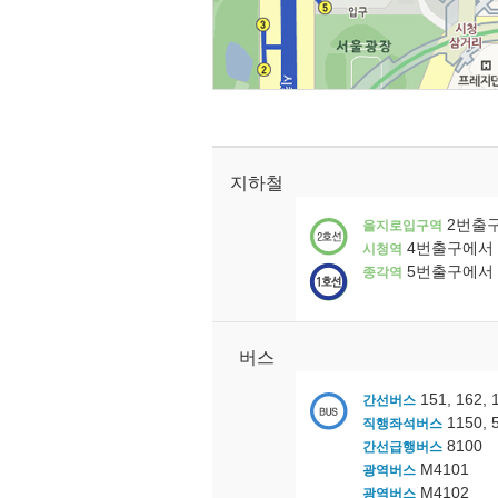
지하철
2번출구
을지로입구역
4번출구에서 
시청역
5번출구에서 
종각역
버스
151, 162, 
간선버스
1150, 5
직행좌석버스
8100
간선급행버스
M4101
광역버스
M4102
광역버스