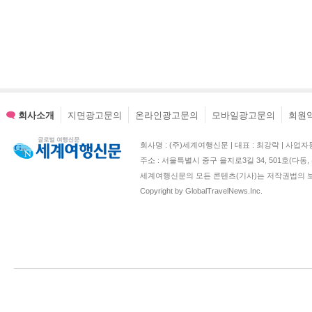
자 권익 보호에 최
회사의 개인정보취
이전 개정일자 : 20
현행 개정일자 : 20
회사소개
지면광고문의
온라인광고문의
모바일광고문의
회원
회사명 : (주)세계여행신문 | 대표 : 최강락 | 사업자등록번호 : 2
1. 수집하는 개인
주소 : 서울특별시 중구 을지로3길 34, 501호(다
세계여행신문의 모든 콘텐츠(기사)는 저작권법의 보
2. 개인정보의 수
Copyright by GlobalTravelNews.Inc.
3. 개인정보의 보
4. 개인정보의 파
5. 개인정보 제공
6. 수집한 개인정