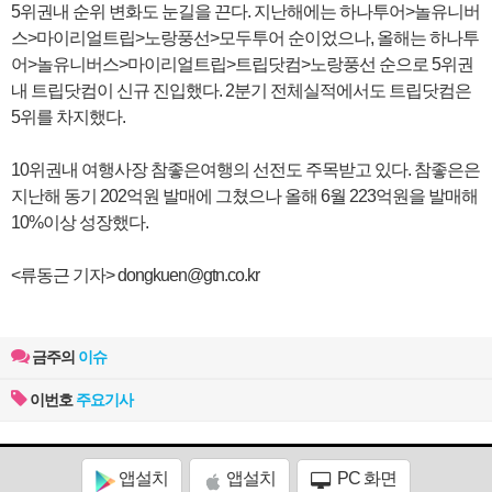
5위권내 순위 변화도 눈길을 끈다. 지난해에는 하나투어>놀유니버
스>마이리얼트립>노랑풍선>모두투어 순이었으나, 올해는 하나투
어>놀유니버스>마이리얼트립>트립닷컴>노랑풍선 순으로 5위권
내 트립닷컴이 신규 진입했다. 2분기 전체실적에서도 트립닷컴은
5위를 차지했다.
10위권내 여행사장 참좋은여행의 선전도 주목받고 있다. 참좋은은
지난해 동기 202억원 발매에 그쳤으나 올해 6월 223억원을 발매해
10%이상 성장했다.
<류동근 기자> dongkuen@gtn.co.kr
금주의
이슈
이번호
주요기사
앱설치
앱설치
PC 화면