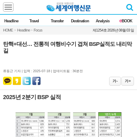
Headline
e
Headline
Travel
Transfer
Destination
Analysis
BOOK
전체
News
HOME
>
Headline
>
Focus
제1254호 2026년 08월 03 일
Commentary
Opinion
Focus
Marketing
탄핵+대선… 전통적 여행비수기 겹쳐 BSP실적도 내리막
길
ZoomIn
Travel
류동근 기자 |
입력 : 2025-07-18 | 업데이트됨 : 36분전
Transfer
가 -
가 +
2025년 2분기 BSP 실적
Destination
Analysis