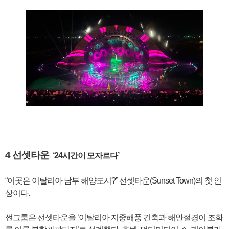
4 선셋타운
‘24시간이 모자르다’
“이곳은 이탈리아 남부 해양도시?” 선셋타운(Sunset Town)의 첫 인
상이다.
썬그룹은 선셋타운을 ‘이탈리아 지중해풍 건축과 해안절경이 조화