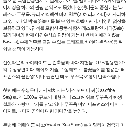
를 이룬 복합관광단지’로 설계했다. 호텔, 멀티미디어 쇼, 케이블카,
야시장을 하나의 관광 권역으로 묶었다. 선셋타운의 중심에는 ‘라
페스타 푸꾸옥, 큐리오 컬렉션 바이 힐튼(이하 라페스타)’이 자리하
고 있다. 매일 밤 불꽃놀이를 볼 수 있는 호텔이면서, 다양한 업장을
보유하고 있다, 딤섬을 포함한 광둥식 중식레스토랑인 세타(Seta),
갈라디너와 함께 야간수상쇼 관람이 가능한 썬 바이에리아(Sun
Bavaria), 수제맥주를 즐길 수 있는 드래프트 비어(Draft Beer)등 취
향별 선택이 가능하다.
선셋타운의 하이라이트는 건축물과 바다 지형을 100% 활용한 3개
의 수상공연이다. 레이저 기술, 수상레포츠, 불꽃놀이를 활용한 ‘퍼
포먼스의 끝판왕’ 이다. 공연만 봐도, 푸꾸옥 여행이 만족스럽다.
첫번째는 수상무대에서 펼쳐지는 ‘키스 오브 더 씨(Kiss of the
Sea)’로, 약 1,000㎡ 규모의 대형 워터 스크린 위로 푸꾸옥의 탄생
설화와 사랑 이야기를 담고 있다. 푸꾸옥 야간 퍼포먼스의 에피타
이저로, 나머지 공연에 대한 기대감을 높인다.
두번째 ‘어웨이큰 씨 쇼(Awaken Sea Show)’는 이탈리아 건축가 마