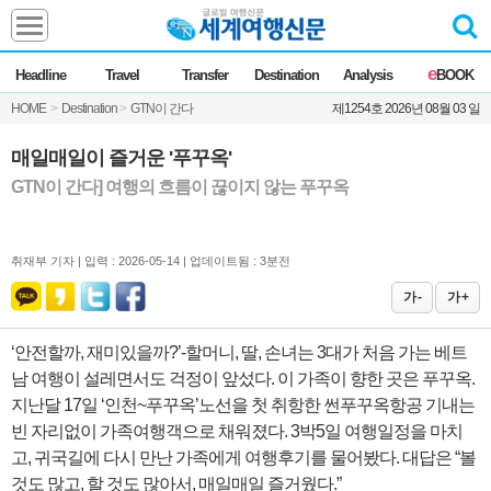
Headline
e
Headline
Travel
Transfer
Destination
Analysis
BOOK
전체
News
HOME
>
Destination
>
GTN이 간다
제1254호 2026년 08월 03 일
Commentary
Opinion
Focus
Marketing
매일매일이 즐거운 '푸꾸옥'
ZoomIn
GTN이 간다] 여행의 흐름이 끊이지 않는 푸꾸옥
Travel
취재부 기자 |
입력 : 2026-05-14 | 업데이트됨 : 3분전
Transfer
가 -
가 +
‘안전할까, 재미있을까?’-할머니, 딸, 손녀는 3대가 처음 가는 베트
Destination
남 여행이 설레면서도 걱정이 앞섰다. 이 가족이 향한 곳은 푸꾸옥.
지난달 17일 ‘인천~푸꾸옥’노선을 첫 취항한 썬푸꾸옥항공 기내는
Analysis
빈 자리없이 가족여행객으로 채워졌다. 3박5일 여행일정을 마치
고, 귀국길에 다시 만난 가족에게 여행후기를 물어봤다. 대답은 “볼
것도 많고, 할 것도 많아서, 매일매일 즐거웠다.”