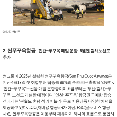
©세계여행신문
2 썬푸꾸옥항공
'인천~푸꾸옥 매일 운항...6월엔 김해노선도
추가
썬그룹이 2025년 설립한 썬푸꾸옥항공(Sun Phu Quoc Airways)은
지난 4월17일 첫 취항부터 탑승률 98%의 순조로운 출발을 알렸다.
‘인천~푸꾸옥’노선을 매일 운항중이며, 6월부터는 ‘부산(김해)~푸
꾸옥’ 노선도 개설할 예정이다. ‘인천~푸꾸옥’ 항공권 구매한 탑승
객에게는 ‘썬월드 혼텀 섬 케이블카’ 무료 이용권등 다양한 혜택을
제공하고 있다. LCC(저비용 항공사)가 아닌, FSC(풀서비스 항공
사)인 썬푸꾸옥항공은 이동부터 체류까지 하나의 흐름으로 통합하