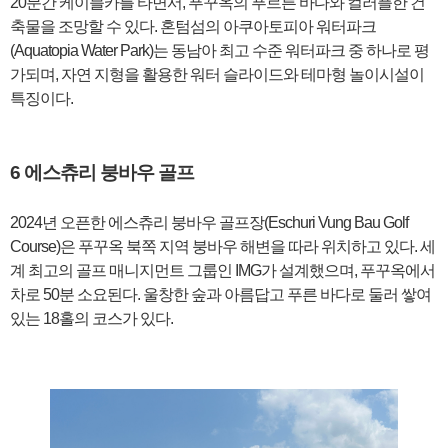
20분간 케이블카를 타면서, 푸꾸옥의 푸르른 바다와 컬러플한 건
축물을 조망할 수 있다. 혼텀섬의 아쿠아토피아 워터파크
(Aquatopia Water Park)는 동남아 최고 수준 워터파크 중 하나로 평
가되며, 자연 지형을 활용한 워터 슬라이드와 테마형 놀이시설이
특징이다.
6 에스츄리 붕바우 골프
2024년 오픈한 에스츄리 붕바우 골프장(Eschuri Vung Bau Golf
Course)은 푸꾸옥 북쪽 지역 붕바우 해변을 따라 위치하고 있다. 세
계 최고의 골프 매니지먼트 그룹인 IMG가 설계했으며, 푸꾸옥에서
차로 50분 소요된다. 울창한 숲과 아름답고 푸른 바다로 둘러 쌓여
있는 18홀의 코스가 있다.