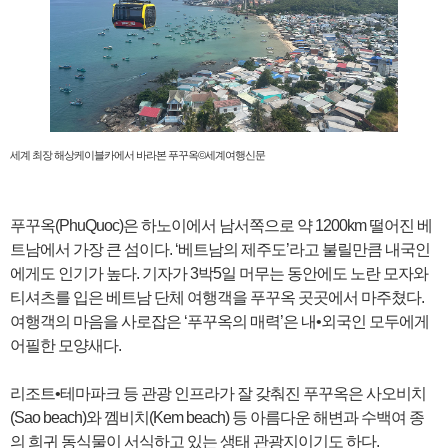
세계 최장 해상케이블카에서 바라본 푸꾸옥©세계여행신문
푸꾸옥(PhuQuoc)은 하노이에서 남서쪽으로 약 1200km 떨어진 베
트남에서 가장 큰 섬이다. ‘베트남의 제주도’라고 불릴만큼 내국인
에게도 인기가 높다. 기자가 3박5일 머무는 동안에도 노란 모자와
티셔츠를 입은 베트남 단체 여행객을 푸꾸옥 곳곳에서 마주쳤다.
여행객의 마음을 사로잡은 ‘푸꾸옥의 매력’은 내•외국인 모두에게
어필한 모양새다.
리조트•테마파크 등 관광 인프라가 잘 갖춰진 푸꾸옥은 사오비치
(Sao beach)와 껨비치(Kem beach) 등 아름다운 해변과 수백여 종
의 희귀 동식물이 서식하고 있는 생태 관광지이기도 하다.