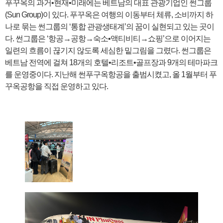
푸꾸옥의 과거•현재•미래에는 베트남의 대표 관광기업인 썬그룹
(Sun Group)이 있다. 푸꾸옥은 여행의 이동부터 체류, 소비까지 하
나로 묶는 썬그룹의 ‘통합 관광생태계’의 꿈이 실현되고 있는 곳이
다. 썬그룹은 ‘항공→공항→숙소•액티비티→쇼핑’으로 이어지는
일련의 흐름이 끊기지 않도록 세심한 밑그림을 그렸다. 썬그룹은
베트남 전역에 걸쳐 18개의 호텔•리조트•골프장과 9개의 테마파크
를 운영중이다. 지난해 썬푸구옥항공을 출범시켰고, 올 1월부터 푸
꾸옥공항을 직접 운영하고 있다.