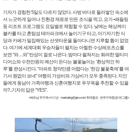
기자가 경험한 5일도 다르지 않았다. 사방 바다로 둘러쌓인 숙소에
서 느긋하게 일어나 친환경 재료로 만든 조식을 먹고, 요가 •패들링
등 리조트 프로그램도 요일별로 체험할 수 있다. 낮에는 해상케이
블카를 타고 혼텀섬 테마파크에서 놀이기구 타고, 아기자기한 식
당과 카페가 밀집해있는 선셋타운을 돌아다니면 지루할 틈이 없었
다. 여기에 세계대회 우승자들이 펼치는 아찔한 수상레포츠쇼를
보면 “와…와” 탄성이 절로 나온다. 밤마다 펼쳐지는 화려한 멀티미
디어쇼와 수천만원의 예산이 든다는 불꽃놀이는 ‘환상적인 하
루’를 완성시킨다. “아파트 청약만큼 어렵다는 ‘한강 불꽃축제’를 여
기서 원없이 보네” 여행의 가성비와 가심비가 모두 충족된다. 지인
들에게 동남아 가족여행과 신혼여행지로 푸꾸옥을 추천할 수 있을
까?..기자의 답은 “YES”.
<베트남 푸꾸옥=이기순 · marketing@gtn.co.kr/ 취재협조 : 썬푸꾸옥항공/ 썬그룹>