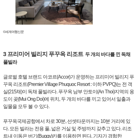
©세계여행신문
3 프리미어 빌리지 푸꾸옥 리조트
두 개의 바다를 낀 독채
풀빌라
글로벌 호텔 브랜드 아코르(Accor)가 운영하는 프리미어 빌리지 푸
꾸옥 리조트(Premier Village Phuquoc Resort : 이하 PVPQ)는 전 객
실(215채)이 독채 풀빌라다. 푸꾸옥 남부 안토이(An Thoi)지역의 옹
도이 곶(Mui Ong Doi)에 위치, 두 개의 바다를 끼고 있어서 일출과
일몰을 모두 볼 수 있다.
푸꾸옥국제공항에서 차로 30분, 선셋타운까지는 10분 거리에 있
다. 모든 빌라는 전용 풀, 넓은 거실 및 주방까지 갖추고 있다. 리조
트내 이동은 버기(Buggy)카를 이용하면 된다. 기자가 경험한