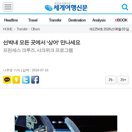
Headline
e
Headline
Travel
Transfer
Destination
Analysis
BOOK
전체
News
HOME
>
Transfer
>
Others
제1254호 2026년 08월 03 일
Commentary
Opinion
Focus
Marketing
선박내 모든 곳에서 ‘상어’ 만나세요
ZoomIn
프린세스 크루즈, 샤크위크 프로그램
Travel
나주영 기자 |
입력 : 2019-07-15
Transfer
가 -
가 +
Destination
Analysis