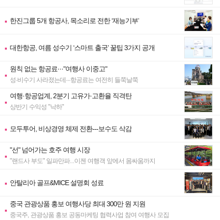
한진그룹 5개 항공사, 목소리로 전한 ‘재능기부’
대한항공, 여름 성수기 ‘스마트 출국’ 꿀팁 3가지 공개
원칙 없는 항공료···"여행사 이중고"
성·비수기 사라졌는데···항공료는 여전히 들쭉날쭉
여행·항공업계, 2분기 고유가·고환율 직격탄
상반기 수익성 "낙하"
모두투어, 비상경영 체제 전환---보수도 삭감
"선" 넘어가는 호주 여행 시장
"랜드사 부도" 일파만파...이젠 여행객 앞에서 몸싸움까지
안탈리아 골프&MICE 설명회 성료
중국 관광상품 홍보 여행사당 최대 300만 원 지원
중국주, 관광상품 홍보 공동마케팅 협력사업 참여 여행사 모집