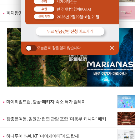
어" 출시
피치항공, 자사 귀책 지연·결항 시 숙박·교통비 보상제 도입
✕
오늘은 이 창을 열지 않습니다.
마이리얼트립, 항공·패키지·숙소 특가 릴레이
참좋은여행, 임윤찬 협연 관람 포함 "미동부·캐나다" 패키지
출시
하나투어 H-AI, KT "마이케이티"에도 탑재