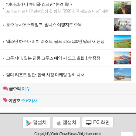
"아메리카 더 뷰티풀 캠페인" 본격 확대
프레드 딕슨 미국관광청장 첫 방한.."2026 한국 세일즈 미션" 개최
호주 뉴사우스웨일즈, 웰니스 여행지로 주목
웨스틴 하푸나 비치 리조트, 골프 코스 100만 달러 새 단장
크루지아, 일본 단풍 크루즈 예약 시 도쿄 호텔 1박 증정
알마 리조트 깜란, 한국 시장 마케팅 강화 나서
금주의
이슈
이번호
주요기사
앱설치
앱설치
PC 화면
CopyrightⓒGlobalTravelNews All rights reserved.