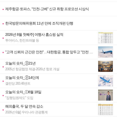
제주항공·토파스, "인천-고베" 신규 취항 프로모션 시상식
한국방문의해위원회 11년 만에 조직개편 단행
2026년 8월 첫째주] 여행사 홈쇼핑 실적
투어비스, 한진트래블 등
"고객 신뢰의 근간은 안전"…대한항공, 통합 앞두고 "안전 역
량" 대폭 강화
오늘의 숫자_③21년
2005년 항공협정 체결-2026년 항로 개설
오늘의 숫자_②14단계
갤런당 283.48센트
오늘의 숫자_ⓛ8월 18일
"집행임원제도" 도입
해외출국, 두 달 연속 감소
2026년 6월] 우리나라 관광통계