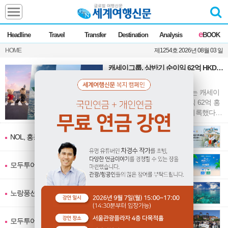
Headline
e
Headline
Travel
Transfer
Destination
Analysis
BOOK
전체
News
HOME
제1254호 2026년 08월 03 일
Commentary
Opinion
캐세이그룹, 상반기 순이익 62억 HKD…
Focus
Marketing
전년比 67.6%↑
ZoomIn
캐세이퍼시픽항공을 운영하는 캐세이
Travel
그룹이 2026년 상반기 순이익 62억 홍
콩달러(약 1조1718억원)를 기록했다고
밝혔다. 이는 전년 동기(37억 홍콩달
러) 대비 67.6% 증가한 수치다. 이
Transfer
NOL, 홍콩관광청과 "홍콩 2+1 패밀리 프로모션" 실시
모두투어, NH농협은행과 "NH모두트래블리적금" 출시
Destination
노랑풍선, 옐로LIVE서 "마나도 3박5일" 상품 선보여
Analysis
모두투어, 이현우 해설위원과 함께하는 "MLB 직관 컨셉투