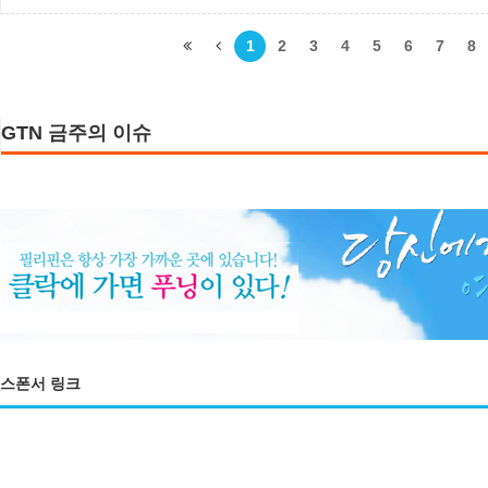
란히 녹아 있다. 
명이 일본을 찾았
1
2
3
4
5
6
7
8
서 그런지 일본관
톤급 이상이다. 
GTN 금주의 이슈
스폰서 링크