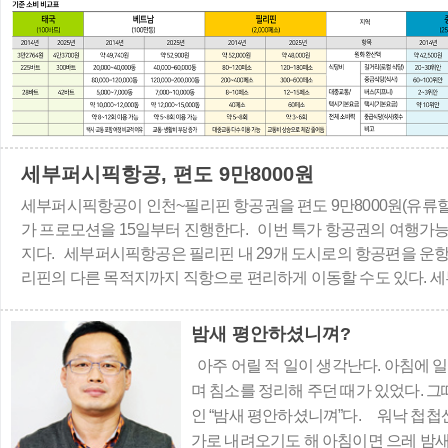
세부퍼시픽항공, 편도 9만8000원
세부퍼시픽항공이 인천~필리핀 항공권을 편도 9만8000원(유류할
가 프로모션을 15일부터 진행한다. 이번 특가 항공권의 여행가능기
지다. 세부퍼시픽항공은 필리핀 내 29개 도시로의 항공편을 운항
리핀의 다른 목적지까지 직항으로 편리하게 이동할 수도 있다. 
운항하고 있어, 환승을 위해 공항을 이동할 필요 없이 다양한 필리
밤새 평안하셨니껴?
아주 어릴 적 일이 생각난다. 아침에 
며 침소를 정리해 주던 때가 있었다.
인 “밤새 평안하셨니껴”다. 워낙 첩
가로 내려오기도 해 아침이면 으레 밤새