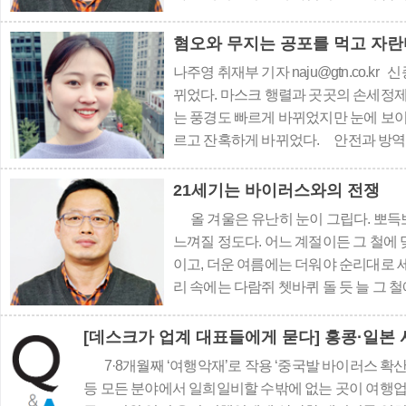
코로나19 여파로 쑥대밭이 된 여행업계
가고 있다. 어두..
혐오와 무지는 공포를 먹고 자란
나주영 취재부 기자 naju@gtn.co.
뀌었다. 마스크 행렬과 곳곳의 손세정제
는 풍경도 빠르게 바뀌었지만 눈에 보이
르고 잔혹하게 바뀌었다. 안전과 방역
확진자를 향한 도를 넘는 비난의 목소리
시아인들을 바이러스 덩어리 취급하며 
21세기는 바이러스와의 전쟁
올 겨울은 유난히 눈이 그립다. 뽀득뽀
느껴질 정도다. 어느 계절이든 그 철에 
이고, 더운 여름에는 더워야 순리대로 세
리 속에는 다람쥐 쳇바퀴 돌 듯 늘 그 
폐렴’으로 불리는 신종 코로나 바이러스 
7·8개월째 ‘여행악재’로 작용 ‘중국발 바이러스 확
등 모든 분야에서 일희일비할 수밖에 없는 곳이 여행업