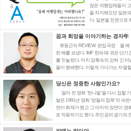
많은 여행업체들이 고
을 차지해오던 일본과
다. 일본을 전문으로
지금도 그 상태가 지
여행시장에 불쏘시개 
꿈과 희망을 이야기하는 경자年
음판을 걷는 계기가 
류동근의 REVIEW 편집국장 올 해
저가 여행상품들이 시.
한 해를 보냈다. IMF 한파 때 겪은 
를 짓눌렀다. 마치 암흑속의 갇혀 긴 터
들이 팽배했다. 이렇게 가다가는 자멸할
기도 했다. 여행시장이 하루가 다르게
느끼는 사람..
당신은 정중한 사람인가요?
얼마 전 영화 ‘한니발’을 다시 접할 기
발은 1991년 영화 ‘양들의 침묵’의 
면이 화제가 됐고 그 마지막 장면이 영
로 작용하기도 했다. 주인공의 광기와 
이 지난 지금 나는 영화가 전하는 다른
..