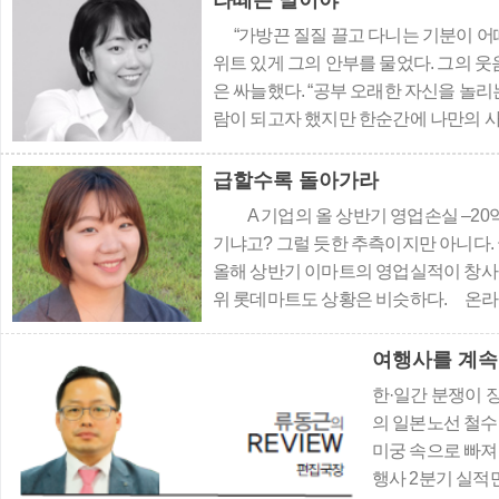
라떼는 말이야
“가방끈 질질 끌고 다니는 기분이 어
위트 있게 그의 안부를 물었다. 그의 
은 싸늘했다. “공부 오래한 자신을 놀리는
람이 되고자 했지만 한순간에 나만의 사
영방송 BBC의 TV 채널 중 하나인 BBC T
급할수록 돌아가라
A 기업의 올 상반기 영업손실 –20억 
기냐고? 그럴 듯한 추측이지만 아니다.
올해 상반기 이마트의 영업실적이 창사 
위 롯데마트도 상황은 비슷하다. 온라
에서 물건을 구매하는 사람이 적어진 것
여행사를 계속
한·일간 분쟁이
의 일본노선 철
미궁 속으로 빠져
행사 2분기 실적