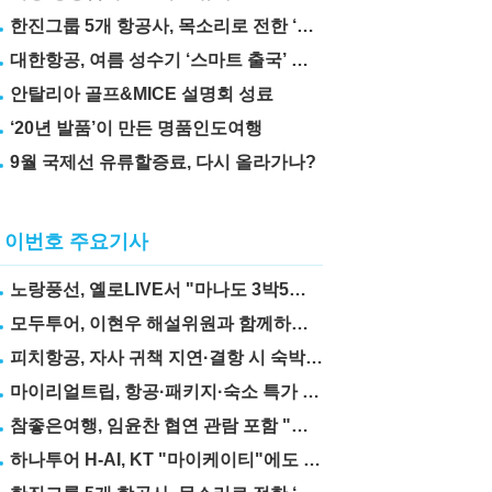
한진그룹 5개 항공사, 목소리로 전한 ‘재능기부’
대한항공, 여름 성수기 ‘스마트 출국’ 꿀팁 3가지 공개
안탈리아 골프&MICE 설명회 성료
‘20년 발품’이 만든 명품인도여행
9월 국제선 유류할증료, 다시 올라가나?
이번호 주요기사
노랑풍선, 옐로LIVE서 "마나도 3박5일" 상품 선보여
모두투어, 이현우 해설위원과 함께하는 "MLB 직관 컨셉투어" 출시
피치항공, 자사 귀책 지연·결항 시 숙박·교통비 보상제 도입
마이리얼트립, 항공·패키지·숙소 특가 릴레이
참좋은여행, 임윤찬 협연 관람 포함 "미동부·캐나다" 패키지 출시
하나투어 H-AI, KT "마이케이티"에도 탑재