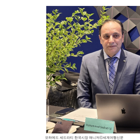
모하메드 세드라티 한국시장 매니저ⓒ세계여행신문