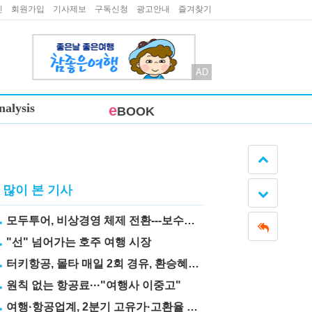
인
회원가입
기사제보
구독신청
광고안내
즐겨찾기
AD
nalysis
e
BOOK
많이 본 기사
모두투어, 비상경영 체제 전환---보수도 삭감
"선" 넘어가는 호주 여행 시장
터키항공, 몰타 매일 2회 경유, 환승혜택 눈길
원칙 없는 항공료···"여행사 이중고"
여행·항공업계, 2분기 고유가·고환율 직격탄