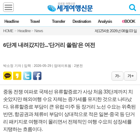
Headline
e
Headline
Travel
Transfer
Destination
Analysis
BOOK
전체
News
HOME
>
Headline
>
News
제1254호 2026년 08월 03 일
Commentary
Opinion
Focus
Marketing
6단계 내려갔지만...'단거리 쏠림'은 여전
ZoomIn
Travel
박소정 기자 |
입력 : 2026-05-29 | 업데이트됨 : 2분전
가 -
가 +
Transfer
중동 전쟁 여파로 국제선 유류할증료가 사상 처음 33단계까지 치
솟았지만 해외여행 수요 자체는 증가세를 유지한 것으로 나타났
Destination
다. 유류할증료 부담이 큰 유럽·미주 등 장거리 노선 수요는 위축된
반면, 항공권과 체류비 부담이 상대적으로 적은 일본·중국 등 단거
Analysis
리 패키지로 여행객이 몰리면서 전체적인 여행 수요의 성장세를
지탱하는 흐름이다.