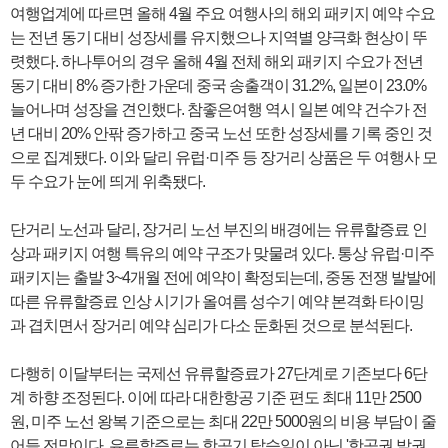
여행업계에 따르면 올해 4월 주요 여행사의 해외 패키지 예약 수요
는 전년 동기 대비 성장세를 유지했으나 지역별 양극화 현상이 뚜
렷했다. 하나투어의 경우 올해 4월 전체 해외 패키지 수요가 전년
동기 대비 8% 증가한 가운데 중국 송출객이 31.2%, 일본이 23.0%
늘어나며 성장을 견인했다. 참좋은여행 역시 일본 예약 건수가 전
년 대비 20% 안팎 증가하고 중국 노선 또한 성장세를 기록 중인 것
으로 집계됐다. 이와 달리 유럽·미주 등 장거리 상품은 두 여행사 모
두 수요가 눈에 띄게 위축됐다.
단거리 노선과 달리, 장거리 노선 부진의 배경에는 유류할증료 인
상과 패키지 여행 특유의 예약 구조가 맞물려 있다. 통상 유럽·미주
패키지는 출발 3~4개월 전에 예약이 확정되는데, 중동 전쟁 발발에
따른 유류할증료 인상 시기가 올여름 성수기 예약 본격화 타이밍
과 겹치면서 장거리 예약 심리가 다소 둔화된 것으로 분석된다.
다행히 이달부터는 국제선 유류할증료가 27단계로 기존보다 6단
계 하향 조정된다. 이에 따라 대한항공 기준 편도 최대 11만 2500
원, 미주 노선 왕복 기준으로는 최대 22만 5000원의 비용 부담이 줄
어들 전망이다. 유류할증료는 항공기 탑승일이 아닌 '항공권 발권