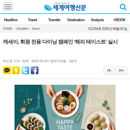
Headline
e
Headline
Travel
Transfer
Destination
Analysis
BOOK
전체
News
HOME
>
Headline
>
News
제1254호 2026년 08월 03 일
Commentary
Opinion
Focus
Marketing
캐세이, 회원 전용 다이닝 캠페인 '해피 테이스트' 실시
ZoomIn
Travel
박소정 기자 |
입력 : 2026-05-29 | 업데이트됨 : 1분전
가 -
가 +
Transfer
Destination
Analysis