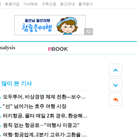
인
회원가입
기사제보
구독신청
광고안내
즐겨찾기
AD
nalysis
e
BOOK
많이 본 기사
모두투어, 비상경영 체제 전환---보수도 삭감
"선" 넘어가는 호주 여행 시장
터키항공, 몰타 매일 2회 경유, 환승혜택 눈길
원칙 없는 항공료···"여행사 이중고"
여행·항공업계, 2분기 고유가·고환율 직격탄