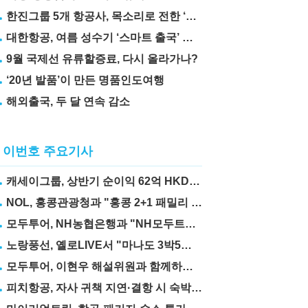
한진그룹 5개 항공사, 목소리로 전한 ‘재능기부’
대한항공, 여름 성수기 ‘스마트 출국’ 꿀팁 3가지 공개
9월 국제선 유류할증료, 다시 올라가나?
‘20년 발품’이 만든 명품인도여행
해외출국, 두 달 연속 감소
이번호 주요기사
캐세이그룹, 상반기 순이익 62억 HKD… 전년比 67.6%↑
NOL, 홍콩관광청과 "홍콩 2+1 패밀리 프로모션" 실시
모두투어, NH농협은행과 "NH모두트래블리적금" 출시
노랑풍선, 옐로LIVE서 "마나도 3박5일" 상품 선보여
모두투어, 이현우 해설위원과 함께하는 "MLB 직관 컨셉투어" 출시
피치항공, 자사 귀책 지연·결항 시 숙박·교통비 보상제 도입