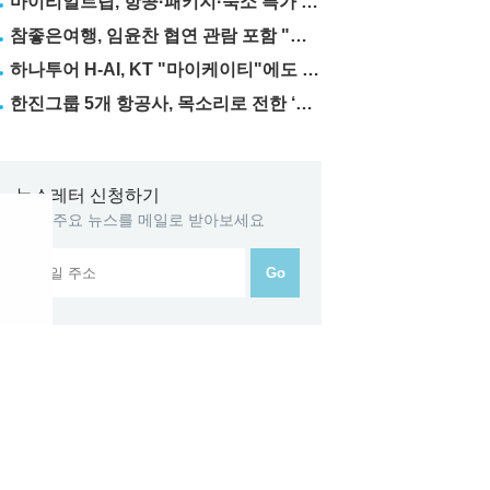
마이리얼트립, 항공·패키지·숙소 특가 릴레이
참좋은여행, 임윤찬 협연 관람 포함 "미동부·캐나다" 패키지 출시
하나투어 H-AI, KT "마이케이티"에도 탑재
한진그룹 5개 항공사, 목소리로 전한 ‘재능기부’
뉴스레터 신청하기
GTN 주요 뉴스를 메일로 받아보세요
Go