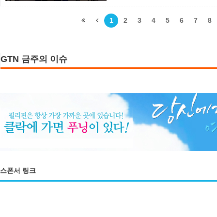
은 방한시장을 중심으로 항공권
추진한다. 공사 대구경북지사는 
1
2
3
4
5
6
7
8
객 대상 식음 바우처 등..
GTN 금주의 이슈
스폰서 링크