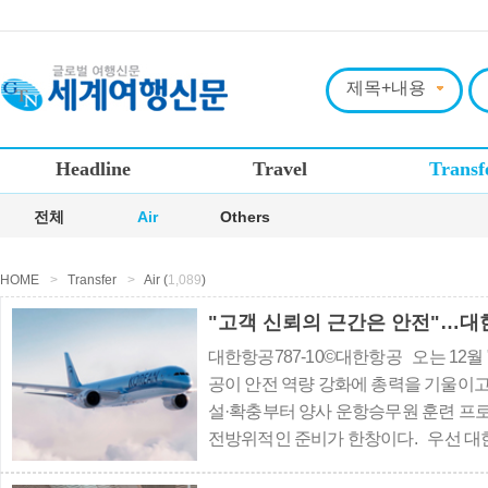
Headline
Travel
Transf
전체
Air
Others
HOME
>
Transfer
>
Air (
1,089
)
대한항공787-10©대한항공 오는 12월
공이 안전 역량 강화에 총력을 기울이고 
설·확충부터 양사 운항승무원 훈련 프로
전방위적인 준비가 한창이다. 우선 대
대규모로 신설·확충하고 있다. 항공기