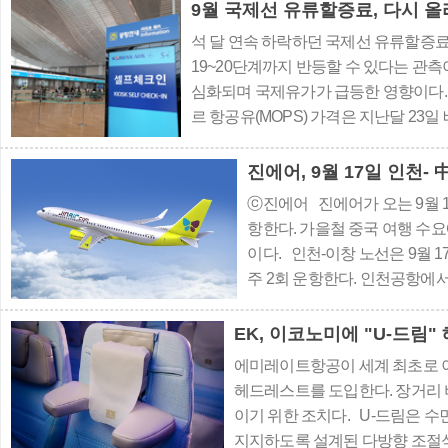
련 프로그램을 선제적으로..
9월 국제선 유류할증료, 다시 
석 달 연속 하락하던 국제선 유류할증료
19~20단계까지 반등할 수 있다는 관측
심화되며 국제유가가 급등한 영향이다.
르 항공유(MOPS) 가격은 지난달 23일
최고치를 기록했다. 이후 미·이란 군사
149.46달러, 28일 147.08달러로 이틀 연
진에어, 9월 17일 인천-
ⓒ진에어 진에어가 오는 9월 
항한다. 가을철 중국 여행 수
이다. 인천-이창 노선은 9월 1
주 2회 운항한다. 인천공항에서
10시 55분 이창에 도착하며, 
기인 10월 12일부터 11월 29일
EK, 이코노미에 "U-드림
에미레이트항공이 세계 최초로 이코노
헤드레스트를 도입한다. 장거리 
이기 위한 조치다. U-드림은 
지지하도록 설계된 다방향 조절