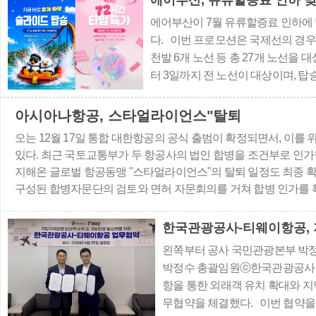
에어부산, 유류할증료 인하 
석에 해당하는 플렉시 
에어부산이 7월 유류할증료 인하에
해당하는 ..
다. 이번 프로모션은 국제선의 경우 
천발 6개 노선 등 총 27개 노선을 
터 3일까지 전 노선이 대상이며, 탑승
공권의 편도 총액 운임(유류할증료 및 
대만 11만9900원, ▲동남아 14만3
아시아나항공, 스타얼라이언스"탈퇴
다. 평소보..
오는 12월 17일 통합 대한항공의 공식 출범이 확정되면서, 이를
있다. 최근 국토교통부가 두 항공사의 법인 합병을 조건부로 인가한
지해온 글로벌 항공동맹 "스타얼라이언스"의 탈퇴 일정도 최종 
구성된 합병자문단의 검토와 면허 자문회의를 거쳐 합병 인가를 
제출한 통합 계획의 이행 여부를 주기적으로 점검하고, 안전운항체
한국관광공사-티웨이항공, 
왼쪽부터 공사 국민관광본부 박
박정수 총괄임원ⓒ한국관광공사 
항을 통한 외래객 유치 확대와 
무협약을 체결했다. 이번 협약을 