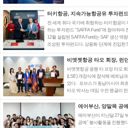
윙을 통해 머리와 목을 받쳐주며,
으로 기울어지는 불편을 줄여준다
터키항공, 지속가능항공유 투자펀드 "S
를 조절할 수 있..
전 세계 최다 국가에 취항하는 터키항공이 
하는 투자펀드 "SAFFA Fund"에 참여하며
12월 설립된 SAFFA Fund는 SAF 생
조성된 투자펀드다. 상용화 단계에 진입한 
양한 생산 기술과 지역에 걸친 포트폴리오를
에 기여하고 있다. ⓒ터키항공 ..
비엣젯항공 타오 회장, 런
비엣젯항공 응웬 티 프엉 타오 회
(LSE) 개장식에 참석해 베트남과
었다. 포브스가 동남아시아 최
타오 박사는 데임 수전 랭글리 런
CEO와 함께 개장식에 참석했다. 
항공·기술·투자 분야에서 발휘한
에어부산, 양말목 공
요한 ..
에어부산이 지난달 27일
공예" 봉사활동을 진행했다