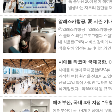
속 승무원 20여 명이 참
발생하는 자투리 원단을 
활동이다. 이번 활동에서는
작했다. 완성된 키링은 야
알래스카항공, 夏 시즌 기
활용될 예정이다. ⓒ..
ⓒ알래스카항공 알래스카항공이 
스 클래스 와인 프로그램과 스텀
내 식음료(F&B) 서비스 강화에
객을 위해 엄선된 프리미엄 와인
한 포도로 양조한 ‘루이 로드레 
미와 깊은 피니시가 특징인 ‘스택
시애틀 타코마 국제공항, 
시애틀 타코마 국제공항(SEA)이
쾌적한 여행 환경을 선보이고 있
난달 11일 핵심 사업인 "C 터미널 확장
식 개장했다. 약 5500억 원 규
용해 약 1만3470㎡ 규모로 조성
지역 소상공인과 신생 브랜드의 
에어부산, 국내 4개 지점 "
인..
에어부산이 국내 4개 지점에서 "위