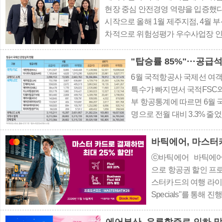
현장 중심 안전경영 역량을 입증했다
시작으로 올해 1월 제주지점, 4월
차적으로 위험성평가 우수사업장 인
수사업장 인정 제도는 기업이 자체 
보건공단이 객관적으로 심사해 인정하
"탑승률 85%"···공급
6월 국적항공사 국제선 여객이
특수가 빠지면서 국적FSC와
부 항공통계에 따르면 6월 국
명으로 전월 대비 3.3% 줄었
명으로 전월 대비 10.2% 
164만8468명으로 전월보다
바틱에어, 마스터카
5295명으로 전월 대비 3.6
ⓒ바틱에어 바틱에어
으로 항공권 할인 프
스터카드의 여행 라이프스
Specials"를 통해
지에서 예약 시 프로모션
고 마스터카드로 결제하