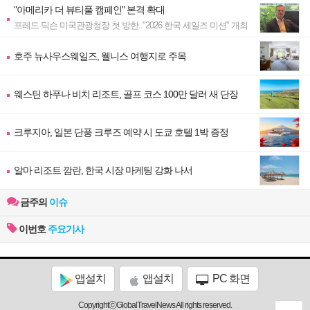
"아메리카 더 뷰티풀 캠페인" 본격 확대
프레드 딕슨 미국관광청장 첫 방한.."2026 한국 세일즈 미션" 개최
호주 뉴사우스웨일즈, 웰니스 여행지로 주목
웨스틴 하푸나 비치 리조트, 골프 코스 100만 달러 새 단장
크루지아, 일본 단풍 크루즈 예약 시 도쿄 호텔 1박 증정
알마 리조트 깜란, 한국 시장 마케팅 강화 나서
금주의
이슈
이번호
주요기사
앱설치
앱설치
PC 화면
CopyrightⓒGlobalTravelNews All rights reserved.