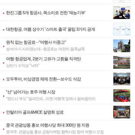
한진그룹 5개 항공사, 목소리로 전한 ‘재능기부’
대한항공, 여름 성수기 ‘스마트 출국’ 꿀팁 3가지 공개
원칙 없는 항공료···"여행사 이중고"
성·비수기 사라졌는데···항공료는 여전히 들쭉날쭉
여행·항공업계, 2분기 고유가·고환율 직격탄
상반기 수익성 "낙하"
모두투어, 비상경영 체제 전환---보수도 삭감
"선" 넘어가는 호주 여행 시장
"랜드사 부도" 일파만파...이젠 여행객 앞에서 몸싸움까지
안탈리아 골프&MICE 설명회 성료
중국 관광상품 홍보 여행사당 최대 300만 원 지원
중국주, 관광상품 홍보 공동마케팅 협력사업 참여 여행사 모집