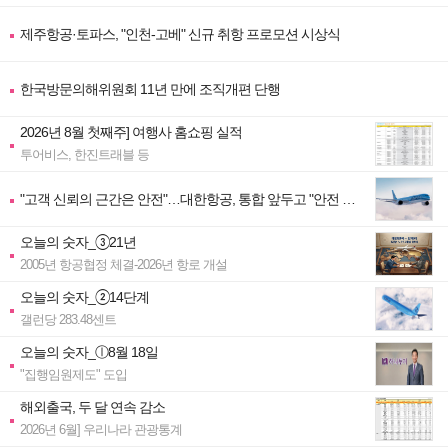
제주항공·토파스, "인천-고베" 신규 취항 프로모션 시상식
한국방문의해위원회 11년 만에 조직개편 단행
2026년 8월 첫째주] 여행사 홈쇼핑 실적
투어비스, 한진트래블 등
"고객 신뢰의 근간은 안전"…대한항공, 통합 앞두고 "안전 역
량" 대폭 강화
오늘의 숫자_③21년
2005년 항공협정 체결-2026년 항로 개설
오늘의 숫자_②14단계
갤런당 283.48센트
오늘의 숫자_ⓛ8월 18일
"집행임원제도" 도입
해외출국, 두 달 연속 감소
2026년 6월] 우리나라 관광통계