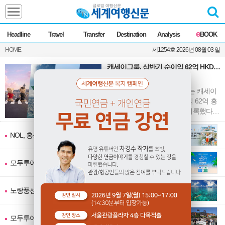
Headline
e
Headline
Travel
Transfer
Destination
Analysis
BOOK
전체
News
HOME
제1254호 2026년 08월 03 일
Commentary
Opinion
캐세이그룹, 상반기 순이익 62억 HKD…
Focus
Marketing
전년比 67.6%↑
ZoomIn
캐세이퍼시픽항공을 운영하는 캐세이
Travel
그룹이 2026년 상반기 순이익 62억 홍
콩달러(약 1조1718억원)를 기록했다고
밝혔다. 이는 전년 동기(37억 홍콩달
러) 대비 67.6% 증가한 수치다. 이
Transfer
NOL, 홍콩관광청과 "홍콩 2+1 패밀리 프로모션" 실시
모두투어, NH농협은행과 "NH모두트래블리적금" 출시
Destination
노랑풍선, 옐로LIVE서 "마나도 3박5일" 상품 선보여
Analysis
모두투어, 이현우 해설위원과 함께하는 "MLB 직관 컨셉투