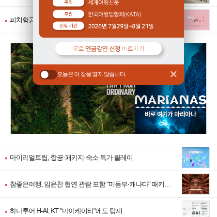
어" 출시
피치항공, 자사 귀책 지연·결항 시 숙박·교통비 보상제 도입
✕
오늘은 이 창을 열지 않습니다.
마이리얼트립, 항공·패키지·숙소 특가 릴레이
참좋은여행, 임윤찬 협연 관람 포함 "미동부·캐나다" 패키지
출시
하나투어 H-AI, KT "마이케이티"에도 탑재