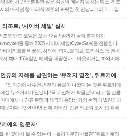
수영장에서 만난 훤칠한 젊은 직원의 에너지 넘치는 미소. 리조
의 마시던 창 크래식 맥주의 짜릿한 첫 만남... 그리고 그 집
지도. 눈 감으면 카오락 비치리조트(Outrigger Khao Lak
rt)에 머물렀던 모든 장면들이 새록새록 떠오른다..
리조트, ‘사이버 세일’ 실시
리조트 앤드 호텔은 오는 12월 9일까지 공식 홈페이지
er.com/cyber)를 통해 2025 사이버 세일(CyberSale)을 진행한다.
비치리트를 비롯해, 하와이, 피지, 몰디브, 모리셔스 등 전 세
에서 최대 45% 할인 혜택을 제공한다. 아웃리거는 하와이에
 브랜드로서 바다와 함께 살아온 문화를 존중하며, 여행이 지역
정적인 변화를 남길 수 있도록 노력해왔다. 이번 사이버 세일
인류의 지혜를 발견하는 ‘유적지 열전’, 튀르키예
 브랜드 철학을..
‘집 마당에서 수천년 전의 유물이 나왔다’는 것은 튀르키예
에선 뉴스거리가 안된다. ‘국토 전체가 박물관’이라고 할 만큼
어디에서나 인류 문명과 제국의 흥망성쇠의 흔적이 발견되기
때문이다. 1만2000년 전에 지어진 ‘인류 최초의 도시’인 괴베
클리 테페와 8000년전에 조성된 ‘세계 최초의 도시’ 차탈회위
크를 품고 있는 튀르키예. 유럽과 아시아를 연결하는 중요한
르키예의 입문서’
지정학적 위치에 놓여있어..
간’을 한 곳에서 볼 수 있는 아나톨리아문명박물관’ ‘튀르키예의