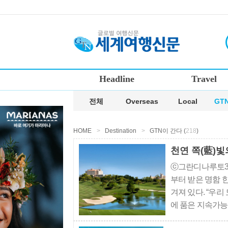
Headline
Travel
전체
Overseas
Local
GT
HOME
>
Destination
>
GTN이 간다 (
218
)
천연 쪽(藍)빛
ⓒ그란디나루토3
부터 받은 명함 한 면
겨져 있다. “우리
에 품은 지속가능
탑 세일즈의 파격