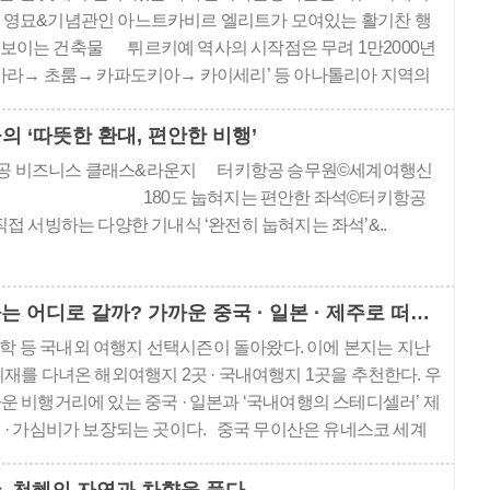
크 영묘&기념관인 아느트카비르 엘리트가 모여있는 활기찬 행
보이는 건축물 튀르키예 역사의 시작점은 무려 1만2000년
앙카라→ 초룸→ 카파도키아→ 카이세리’ 등 아나톨리아 지역의
, 튀르키예의 역사•문화를 알아가는 여행을 떠났다..
 ‘따뜻한 환대, 편안한 비행’
항공 비즈니스 클래스&라운지 터키항공 승무원©세계여행신
80도 눕혀지는 편안한 좌석©터키항공
접 서빙하는 다양한 기내식 ‘완전히 눕혀지는 좌석’&..
올 여름휴가는 어디로 갈까? 가까운 중국 · 일본 · 제주로 떠나요
방학 등 국내외 여행지 선택시즌이 돌아왔다. 이에 본지는 지난
재를 다녀온 해외여행지 2곳 · 국내여행지 1곳을 추천한다. 우
운 비행거리에 있는 중국 · 일본과 ‘국내여행의 스테디셀러’ 제
 · 가심비가 보장되는 곳이다. 중국 무이산은 유네스코 세계
지정, 자연경관이 뛰어난 곳이다. 일본 도쿠시마는 이스타항
용해서 갈 수 있..