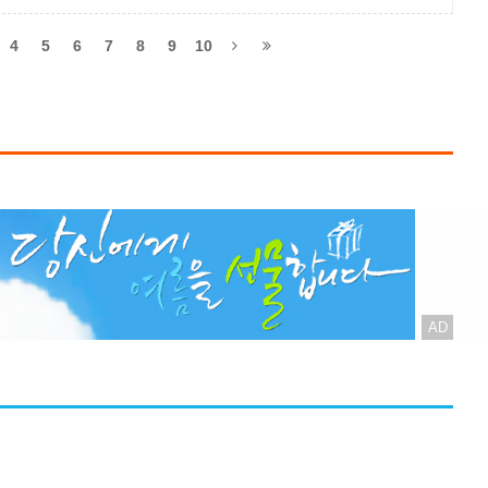
 최근 국내외 골프전문여행사인 쿨세계여행(대표 이주범)이 에
가 협찬으로 ‘에어서울 민트존&제주명..
4
5
6
7
8
9
10
AD