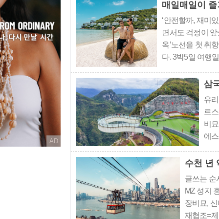
에너지가 숨어있는
매일매일이 즐
‘안전할까, 재미있
면서도 걱정이 앞섰
옥’노선을 첫 취
다. 3박5일 여
봤다. 대답은 “볼
5일도 다르지 않았
유리
르스
비묘
에스
AD
취재
수억
수천 년
서 캐
글쓰는 순서
MZ 성지
장비묘, 
재협조=제