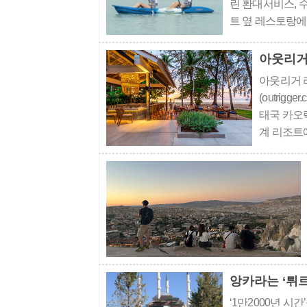
린 환대서비스, 
트 옆 레스토랑에서
주인장의 과한 관심까
Beach Reso
아웃리거 
아웃리거 
(outrigg
태국 카오락
계 리조트
서 시작된
사회에 긍
역시 이러한
앙카라는 ‘튀
‘1만2000년 시