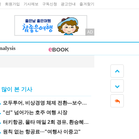
인
회원가입
기사제보
구독신청
광고안내
즐겨찾기
AD
nalysis
e
BOOK
많이 본 기사
모두투어, 비상경영 체제 전환---보수도 삭감
"선" 넘어가는 호주 여행 시장
터키항공, 몰타 매일 2회 경유, 환승혜택 눈길
원칙 없는 항공료···"여행사 이중고"