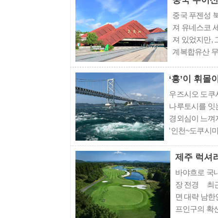
중국 무이산
중국 푸젠성 
져 유네스코 
져 있었지만,
계복합유산 무
앞두고 현지를
시의 청결함, 
‘흥’이 휘
우즈시오 도쿠시
나루토시를 잇
경외심이 느껴
‘인천~도쿠시마
느낌의 소용돌이 ‘
제주 럭셔
바야흐로 국내
장 전경 최근
면 대략 남한
프인구의 확산