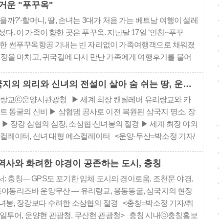
지 그 무엇을..
거운 "푸꾸옥"
을까?’-할머니, 딸, 손녀는 3대가 처음 가는 베트남 여행이 설레
다. 이 가족이 향한 곳은 푸꾸옥. 지난달 17일 ‘인천~푸꾸
항한 썬푸꾸옥항공 기내는 빈 자리없이 가족여행객으로 채워졌
행일정을 마치고, 귀국길에 다시 만난 가족에게 여행후기를 물어
 것도 많고, 할 것도 많아서, 매일매일 즐거웠다.” 기자가 경험한
다..
삼국지의 의리와 신녀의 전설이 살아 숨 쉬는 땅, 운양·무산
랑교ⓒ운양시관광청 ▶ 세계 최장 캔틸레버 유리랑교와 카
트 동굴의 신비 ▶ 삼협댐 공사로 이전 복원된 삼국지 명소, 장
 ▶ 장강 삼협의 심장, 소삼협·신녀봉의 절경 ▶ 세계 최장 야외
컬레이터, 신녀 대형 에스컬레이터 <운양·무산=박소정 기자/
협조=제일투어, 운양현 관광청, 무산현 관광청> 운양(雲陽)은
 년 전 바다가 남긴 땅이다. 공룡 화석이 쏟아지는 협곡, 땅속에
 역사와 화려한 야경이 공존하는 도시, 충칭
내는 소금,..
: 충칭— GPS도 포기한 입체 도시의 경이로움, 조천문 야경,
 홍야동리즈바 운양무산 — 유리랑교, 용동동굴, 삼국지의 현장
신녀봉, 장강보다 수려한 소삼협의 절경 <충칭=박소정 기자/취
일투어, 운양현 관광청, 무산현 관광청> 충칭 시내ⓒ충칭홍보