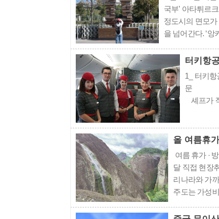
국부’ 아타튀르
정도시의 면모가 
을 넘어간다. ‘
중앙부를 관통하며
터키항공의
1_ 터키
문 1
셰프가 직
여름 휴가 · 
달 직접 현장취
리나라와 가까
주도는 가성비
복합유산으로 
공 직항편을 이