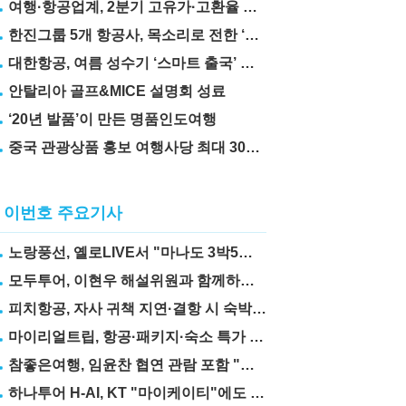
여행·항공업계, 2분기 고유가·고환율 직격탄
한진그룹 5개 항공사, 목소리로 전한 ‘재능기부’
대한항공, 여름 성수기 ‘스마트 출국’ 꿀팁 3가지 공개
안탈리아 골프&MICE 설명회 성료
‘20년 발품’이 만든 명품인도여행
중국 관광상품 홍보 여행사당 최대 300만 원 지원
이번호 주요기사
노랑풍선, 옐로LIVE서 "마나도 3박5일" 상품 선보여
모두투어, 이현우 해설위원과 함께하는 "MLB 직관 컨셉투어" 출시
피치항공, 자사 귀책 지연·결항 시 숙박·교통비 보상제 도입
마이리얼트립, 항공·패키지·숙소 특가 릴레이
참좋은여행, 임윤찬 협연 관람 포함 "미동부·캐나다" 패키지 출시
하나투어 H-AI, KT "마이케이티"에도 탑재