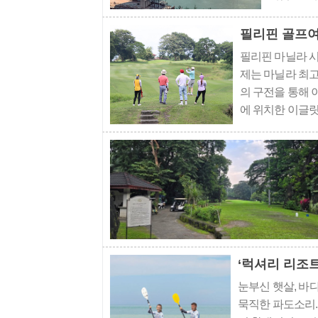
공식위챗공
는 사천에 
필리핀 골프여
필리핀 마닐라 
제는 마닐라 최
의 구전을 통해 
에 위치한 이글릿지 골
필리핀 최대 골
시내에서 이글릿
‘럭셔리 리조
눈부신 햇살, 바
묵직한 파도소리.