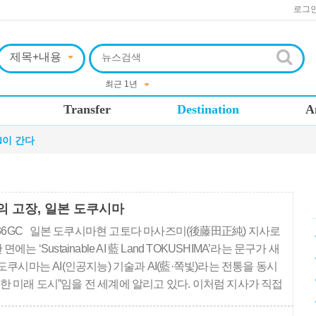
로그
Transfer
Destination
A
N이 간다
의 고장, 일본 도쿠시마
6GC 일본 도쿠시마현 고토다 마사즈미(後藤田正純) 지사로
에는 ‘Sustainable AI 藍 Land TOKUSHIMA’라는 문구가 새
 도쿠시마는 AI(인공지능) 기술과 AI(藍·쪽빛)라는 전통을 동시
한 미래 도시”임을 전 세계에 알리고 있다. 이처럼 지사가 직접
적인 행보를 보이고 있는 도쿠시마현에는 과연 어떤 매력과