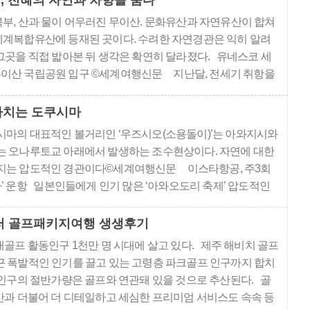
, 천혜의 자연과 차향을 품다
북부, 산과 물이 어우러진 무이산. 문화유산과 자연유산이 합쳐
세계복합유산에 등재된 곳이다. 수려한 자연경관은 익히 알려
 그곳을 직접 밟아본 뒤 생각은 확연히 달라졌다. 유네스코 세
이산 국립공원 입구 ©세계여행신문 지난달, 전세기 취항을
 찾았다. 무이산은 단순한 관광지가 아닌, 치밀하게 계획된 도
세계적 차 문화 우롱차와 홍차의 ..
몰아치는 도쿠시마
마의 대표적인 볼거리인 ‘우즈시오(소용돌이)’는 아와지시와
는 오나루토교 아래에서 발생하는 조수현상이다. 자연에 대한
지는 압도적인 경관이다©세계여행신문 이스타항공, 주3회
’ 운항 일본인들에게 인기 많은 ‘아와오도리 축제’ 압도적인
우즈시오’ 체험 · 트래킹 · ..
러 골프패키지여행 생생후기
골프 활동인구 1천만 명 시대에 살고 있다. 제주 해비치 골프
 폭발적인 인기를 끌고 있는 고령층 파크골프 인구까지 합치
인구의 절반가량은 골프와 연관돼 있을 것으로 추산된다. 골
과 더불어 더 디테일하고 세심한 프리미엄 서비스도 속속 등