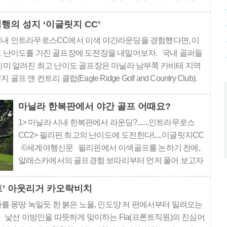
주계정 "少不入川，老不出蜀(소불입천, 노불출촉)." 젊어서
들어오지 말고, 늙어서는 촉나라를 벗어나지 ..
행의 성지 ‘이글릿지 CC’
시내 인트라무로스CC에서 이색 야간라운딩을 경험했다면, 이
고 난이도를 가진 골프장에 도전장을 내밀어보자. 국내 골퍼들
이미 알려진 최고 난이도 골프장은 마닐라 남부쪽 카비테 지역
프 앤 컨트리 클럽(Eagle Ridge Golf and Country Club).
프성지임에도 불구, 지금까지는 교통체증으로 인해 현재 마닐라
지까지 이동하려면 최소 1시간에서 많게는 1시간반까..
마닐라 한복판에서 야간 골프 어때요?
1> 마닐라 시내 한복판에서 라운딩?.......인트라무로스
CC2> 필리핀 최고의 난이도에 도전한다!.....이글릿지CC
©세계여행신문 필리핀에서 이색골프를 논하기 전에,
알래스카에서의 골프경험 보따리부터 먼저 풀어 보고자
한다. 지금으로부터 10여 년전, 알래스카 페어뱅크스에
있는 노스스타 골프클럽에서 이색 골프체험을 한 적이
트’ 아웃리거 카오락비치
있다. 강산이 변할 만큼의 시간이 흘렀지만 그 기억은 지
다를 몽땅 녹일듯 한 붉은 노을, 인도양 저 편에서부터 밀려오는
금도 생생하다. 오후 8시가 티업타임이었는데,..
 낯선 이방인을 따뜻하게 맞이하는 Fla(프론트직원)의 진심어