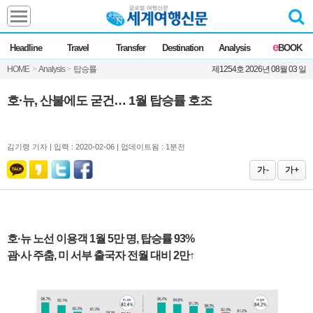
Headline
e
Headline
Travel
Transfer
Destination
Analysis
BOOK
전체
News
HOME
>
Analysis
>
탑승률
제1254호 2026년 08월 03 일
Commentary
Opinion
Focus
Marketing
호·뉴, 산불에도 굳건… 1월 탑승률 호조
ZoomIn
Travel
김기령 기자 |
입력 : 2020-02-06 | 업데이트됨 : 1분전
가 -
가 +
Transfer
Destination
호·뉴 노선 이용객 1월 5만 명, 탑승률 93%
괌·사 주춤, 미 서부 출국자 전월 대비 2만↑
Analysis