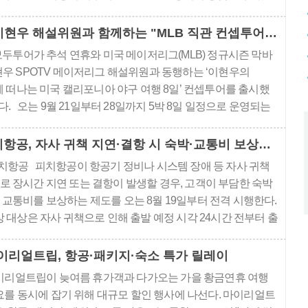
지다. 이번 상품은 이스타항공 인천-마나도 왕복 직항편을 이
일정 ‘NO쇼핑..
모두투어, 이현우 해설위원과 함께하는 "MLB 직관 컨셉투어" 출시
두투어가 추석 연휴와 미국 메이저리그(MLB) 정규시즌 막바
현우 SPOTV 메이저리그 해설위원과 동행하는 ‘이현우의
께 떠나는 미국 캘리포니아 야구 여행 8일’ 컨셉투어를 출시했
다. 오는 9월 21일부터 28일까지 5박 8일 일정으로 운영되는
국프로농구(NBA), 미국프로축구(MLS)에 이어 모두투어가 올
일곱 번째 해외 스포츠 직관 컨셉투어다. 아시아나항공..
피치항공, 자사 귀책 지연·결항 시 숙박·교통비 보상제 도입
치항공 피치항공이 항공기 정비나 시스템 장애 등 자사 귀책
로 장시간 지연 또는 결항이 발생할 경우, 고객이 부담한 숙박
 교통비를 보상하는 제도를 오는 8월 19일부터 전격 시행한다.
 대상은 자사 귀책으로 인해 출발 예정 시각 24시간 전부터 출
전 사이에 장시간 지연이나 결항이 확정된 항공편이다. 다만 악
, 자연재해, 관제기관 지시 등 불가항력적인 사유나 출발 24시
이리얼트립, 항공·패키지·숙소 특가 릴레이
이전에 미리 안내된 일정 변경 및 결항은 ..
이리얼트립이 늦여름 휴가객과 다가오는 가을 황금연휴 여행
요를 동시에 잡기 위해 대규모 할인 행사에 나선다. 마이리얼트