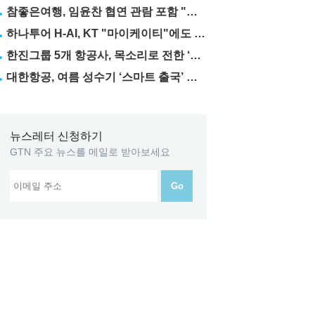
참좋은여행, 임윤찬 협연 관람 포함 "미동부·캐나다" 패키지 출시
하나투어 H-AI, KT "마이케이티"에도 탑재
한진그룹 5개 항공사, 목소리로 전한 ‘재능기부’
대한항공, 여름 성수기 ‘스마트 출국’ 꿀팁 3가지 공개
뉴스레터 신청하기
GTN 주요 뉴스를 메일로 받아보세요
Go