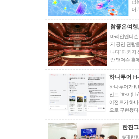
립은
머 
스 
썸머
혜택
마리안앤더슨
지 공연 관람
나다" 패키지
안 앤더슨 홀
람이다. 지휘는
호흡을 맞췄던 
하나투어 H-
하나투어가 KT
전트 "하이(H-
이전트가 하나의 
으로 구현됐다
리, KT AI
넘기고 H-AI가
한진그
©대한항