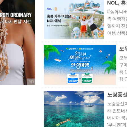
에는
NOL, 
10
©놀유니버
족 여행객을
일까지 진
여행 상품을
곳에서는 
항공은 금액
모
모두
구매
총 
행·
AD
"N
1만
노랑풍선,
영업
노랑풍선이 
해 인도네시
네시아 북
‘부나켄’과