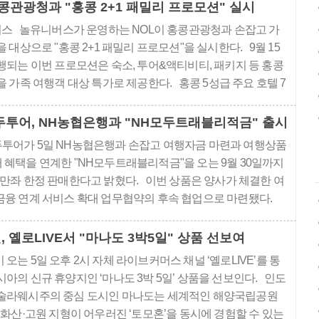
 에어차이나 지분 희석에 따른 비현금성 이익 등 일회성 이익
홍콩관광청과 "홍콩 2+1 패밀리 프로모션" 실시
억 홍콩달러가 일부 포함됐다. ..
스 놀유니버스가 운영하는 NOL이 홍콩관광청과 손잡고 가
 대상으로 "홍콩 2+1 패밀리 프로모션"을 실시한다. 9월 15
행되는 이번 프로모션은 숙소, 투어&액티비티, 패키지 등 홍콩
 가족 여행객 대상 특가로 제공한다. 홍콩 5성급 주요 호텔 7
5% 할인쿠폰과 함께 추가 침대, 아동 조식이 무료로 제공된다.
 충족 시 캐세이퍼시픽 한국·홍콩 노선을 최대 ..
두투어, NH농협은행과 "NH모두트래블리적금" 출시
투어가 5일 NH농협은행과 손잡고 여행자금 마련과 여행상품
 혜택을 연계한 "NH모두트래블리적금"을 오는 9월 30일까지
1만좌 한정 판매한다고 밝혔다. 이번 상품은 양사가 체결한 여
금융 연계 서비스 확대 업무협약의 후속 협업으로 마련됐다.
H모두트래블리적금"은 3개월 만기 자유적립식 상품으로 매월
원부터 최대 100만원까지 납입할 수 있다. 전국 NH농협은행
 옐로LIVE서 "마나도 3박5일" 상품 선보여
점과 NH올원뱅크에서 1인 1계좌 가입이..
오는 5일 오후 2시 자체 라이브커머스 채널 ‘옐로LIVE’를 통
아의 신규 휴양지인 ‘마나도 3박 5일’ 상품을 선보인다. 인도
술라웨시주의 중심 도시인 마나도는 세계적인 해양국립공원
 화산·고원 지형이 어우러진 ‘토모혼’을 동시에 경험할 수 있는