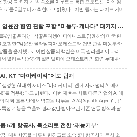
 항공, 패키지, 해외 숙소를 아우르는 통합 프로모션 "마이 썸
위크"를 3일부터 개최한다고 밝혔다. 이번 행사는 라이브 커머
릴레이인 "마이 썸머 페스타"와 해외 숙소 기획전인 "마이 럭키
위크" 두 가지 축으로 전개된다. 여행 스타일과 목적에 맞춰
참좋은여행, 임윤찬 협연 관람 포함 "미동부·캐나다" 패키지 출시
을 다변화해 소비자 선택의 ..
홀©참좋은여행 참좋은여행이 피아니스트 임윤찬의 미국 현
을 포함한 "임윤찬 필라델피아 오케스트라 협연 관람 미동부·캐
 상품을 출시했다. 이번 상품의 핵심은 미국 필라델피아 마리
에서 열리는 임윤찬과 필라델피아 오케스트라의 협연 무대 관
 2022년 반 클라이번 국제 피아노 콩쿠르 우승 당시 임윤찬과
마린 알솝이 맡는다. 여행 상품 가..
AI, KT "마이케이티"에도 탑재
 생성형 AI 대화 서비스 "마이케이티" 앱에 자사 멀티 AI 에이
AI)"를 적용했다고 밝혔다. 이번 제휴는 서로 다른 기업의 AI 에
대화 흐름 안에서 역할을 나누는 "A2A(Agent to Agent)" 방식
. 특정 기능을 호출해 결과값만 받아오던 기존 연동 방식과 달
 에이전트가 여행 관련 질문을 받으면 대화 맥락을 하나투어 H-AI로
 답변과 상품 추천을 수..
룹 5개 항공사, 목소리로 전한 ‘재능기부’
공 대한항공을 비롯한 한진그룹 소속 5개 항공사가 독서 소