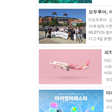
청정 휴양
용하며, 전 
©모두투어 모
지에 맞춰 이
MLBTV와 함
다고 4일 밝혔
이번 상품은 미
해 선보이는 
©피
사유
비와
보상
발 
천후
마
간 
마
수