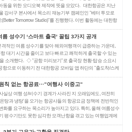
아동을 위한 오디오북 제작에 뜻을 모았다. 대한항공은 지난
서울 강서구 본사에서 목소리 재능기부 캠페인인 "베터 투모로
Better Tomorrow Studio)"를 진행했다. 이번 활동에는 대한항
시아나항공, 진에어, 에어부산, 에어서울 등 한진그룹 소속 5개
임직원 20여 명이 참여했다. 지난해 대한항공과 아시아나항공
여름 성수기 ‘스마트 출국’ 꿀팁 3가지 공개
봉사활..
격적인 여름 성수기를 맞아 해외여행객이 급증하는 가운데,
항 대기 시간을 줄이고 보다 빠르고 쾌적하게 출국할 수 있는
팁을 소개했다. ◇ "공항 미리보기"로 출국장 현황·탑승 소요시
 공항으로 이동하기 전 대한항공 모바일 앱 하단의 "출도착/스케
"공항 미리보기" 서비스를 이용하면 실시간 공항 정보를 한눈에
 단기&mi..
원칙 없는 항공료···"여행사 이중고"
사실상 여행 성/비수기 경계가 사라진 지 오래임에도, 여전히
‘온탕과 냉탕’을 오가는 항공사들의 항공요금 정책에 전반적인
변화를 요구하는 목소리가 높아지고 있다. 특히, 올해 여름성수
기 평수기만도 못한 심각한 모객난항을 겪고 있는 여행업계에
서는 항공사들의 터무니없이 높은 성수기 요금이 소비자 부담
을 가중시키고 모객을 더욱 어렵게 만드는 이중고를 유발하고