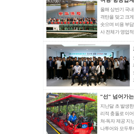
여행·항공업계
올해 상반기 국내
격탄을 맞고 크게
솟으며 비용 부담
사 전체가 영업적
겹치며 수익성이 
다 고환율 기조가
"선" 넘어가는
지난달 초 발생한
리적 충돌로 이어
쳐-독자 제공 지
나투어와 모두투어