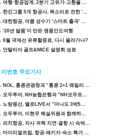
여행·항공업계, 2분기 고유가·고환율 직격탄
한진그룹 5개 항공사, 목소리로 전한 ‘재능기부’
대한항공, 여름 성수기 ‘스마트 출국’ 꿀팁 3가지 공개
‘20년 발품’이 만든 명품인도여행
9월 국제선 유류할증료, 다시 올라가나?
안탈리아 골프&MICE 설명회 성료
이번호 주요기사
NOL, 홍콩관광청과 "홍콩 2+1 패밀리 프로모션" 실시
모두투어, NH농협은행과 "NH모두트래블리적금" 출시
노랑풍선, 옐로LIVE서 "마나도 3박5일" 상품 선보여
모두투어, 이현우 해설위원과 함께하는 "MLB 직관 컨셉투어" 출시
피치항공, 자사 귀책 지연·결항 시 숙박·교통비 보상제 도입
마이리얼트립, 항공·패키지·숙소 특가 릴레이