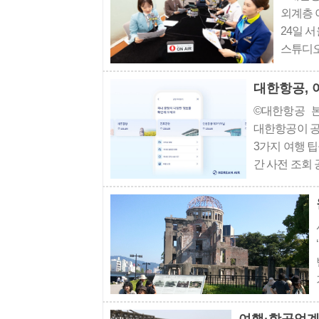
외계층 
24일 
스튜디오(
공과 아
항공사 
대한항공, 
이 합동 
©대한항공 본
대한항공이 공
3가지 여행 
간 사전 조회
줄" 탭에서 
파악할 수 있다.