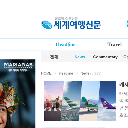
Headline
Travel
전체
News
Commentary
Op
HOME
>
Headline
>
News (
5,313
)
캐세
익 
년 
호조
스의