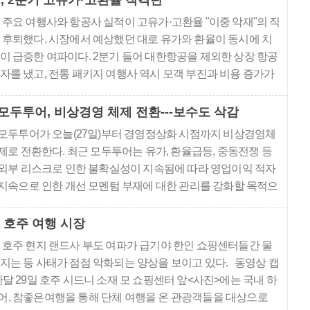
, 2분기 고유가·고환율 직격탄
있다며 국적 및 외항사의 요금정책에 강도 높은 불만을 드러내
 주요 여행사와 항공사 실적이 고유가·고환율 "이중 악재"의 직
고 있다. 실제 지..
 후퇴했다. 시장에서 예상했던 대로 유가와 환율이 동시에 치
이 급증한 여파이다. 2분기 들어 대한항공을 제외한 상장 항공
자를 냈고, 전통 패키지 여행사 역시 모객 부진과 비용 증가가
크게 악화됐다. 중동 정세 불안으로 항공유 가격이 급등한 데
 이어지면서 달러로 결제하..
모두투어, 비상경영 체제 전환---보수도 삭감
모두투어가 오늘(27일)부터 경영정상화 시점까지 비상경영체
제로 전환한다. 최근 모두투어는 유가, 환율급등, 중동전쟁 등
외부 리스크로 인한 불확실성이 지속됨에 따라 영업이익 적자
지속으로 인한 개선 모멘텀 부재에 대한 관리를 강화할 목적으
로 비상경영대책위원회(이하 비대위)를 신설하고 현 상품2본
부장인 염경수 상무를 위원장으로 임명했다. 앞으로 염 비대위
 호주 여행 시장
원장은 현 운영지원본부, 경영기획본부, 운영기획본부의 통합
 호주 현지 랜드사 부도 여파가 급기야 한인 쇼핑센터들간 물
본부장 역할을 겸직 수행하게 된다...
지는 등 사태가 점점 악화되는 양상을 보이고 있다. 동영상 캡
난달 29일 호주 시드니 소재 모 쇼핑센터 앞<사진>에는 국내 하
, 참좋은여행을 통해 단체 여행을 온 관광객들을 대상으로