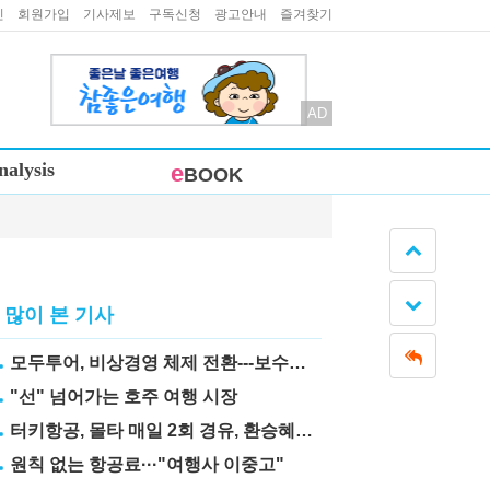
인
회원가입
기사제보
구독신청
광고안내
즐겨찾기
AD
nalysis
e
BOOK
많이 본 기사
모두투어, 비상경영 체제 전환---보수도 삭감
"선" 넘어가는 호주 여행 시장
터키항공, 몰타 매일 2회 경유, 환승혜택 눈길
원칙 없는 항공료···"여행사 이중고"