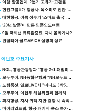
여행·항공업계, 2분기 고유가·고환율 직격탄
한진그룹 5개 항공사, 목소리로 전한 ‘재능기부’
대한항공, 여름 성수기 ‘스마트 출국’ 꿀팁 3가지 공개
‘20년 발품’이 만든 명품인도여행
9월 국제선 유류할증료, 다시 올라가나?
안탈리아 골프&MICE 설명회 성료
이번호 주요기사
NOL, 홍콩관광청과 "홍콩 2+1 패밀리 프로모션" 실시
모두투어, NH농협은행과 "NH모두트래블리적금" 출시
노랑풍선, 옐로LIVE서 "마나도 3박5일" 상품 선보여
모두투어, 이현우 해설위원과 함께하는 "MLB 직관 컨셉투어" 출시
피치항공, 자사 귀책 지연·결항 시 숙박·교통비 보상제 도입
마이리얼트립, 항공·패키지·숙소 특가 릴레이