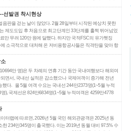
 [방한 외래관광객] 올해 6월 한국을 방문한 외국인관광객은
---선발권 착시현상
음판을 걷는 날이 많았다. 2월 28일부터 시작된 예상치 못한
는 제도도입 후 처음으로 최고단계인 33단계를 훌쩍 뛰어넘었
료만 무려 120만 원에 달했다. 하지만 국적FSC의 유가헷징
 유가급등에 소극적으로 대처해 온 저비용항공사들은 직격탄을 맞아 항
비싼 기형적인 항공요금을 마구 선보이기도 했다. 국제유가는
감소
10694만 명)은 두 차례의 연휴 기간 동안 국내여행보다 해외여
되면서, 국내선 실적은 감소했으나 국제여객이 증가해 전년
승했다. 올 5월 여객 수요는 국내선 244만2373명(1~5월 누적
8명), 국제선은 824만6834명(1~5월 누적여객은 4259만4778
국토교통부 자료에 따르면, 국제선 여객은 일본의 골든위크,
로..
다
터랩에 따르면, 2026년 5월 국민 해외관광객은 2025년 동
감소한 234만345명이 출국했다. 이는 2019년 동월 대비 97.5% 수