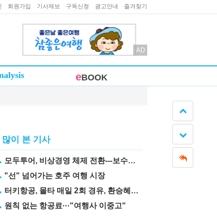
인
회원가입
기사제보
구독신청
광고안내
즐겨찾기
AD
nalysis
e
BOOK
많이 본 기사
모두투어, 비상경영 체제 전환---보수도 삭감
"선" 넘어가는 호주 여행 시장
터키항공, 몰타 매일 2회 경유, 환승혜택 눈길
원칙 없는 항공료···"여행사 이중고"