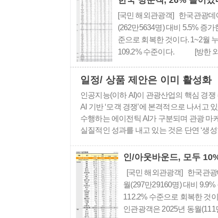
한국 방문객, 26% 늘어났
[국민 해외관광객] 한국관광데이터
(262만5634명) 대비 5.5% 증
준으로 회복한 것이다. 1~2월 
109.2% 수준이다. [방한 외
년 동월(113만8408명) 대비 25.
일정/ 상품 제안은 이미 활성화
인공지능(이하 AI)이 관광산업의 핵심 경
AI 기반 ‘모객 경쟁’에 본격적으로 나서고
수행하는 에이전틱 AI가 구분되며 관광 마
실질적인 성과를 내고 있는 것은 단연 ‘생성형 
동으로 제작하고, 이를 기반으로 관광객의 관
인/아웃바운드, 모두 10
[국민 해외관광객] 한국관광데
월(297만29160명) 대비 9.
112.2% 수준으로 회복한 
인관광객은 2025년 동월(111만