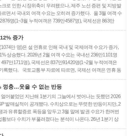
크로 인한 시장위축이 우려됐으나, 제주 노선 증편 및 지방발
르면서 국내외 여객 수요는 오히려 증가했다. 올 3월 여객 수
876명(1~3월 누적여객은 739만4587명), 국제선은 863만
 누적여객은 2605만2983명)을 기록했다. 국토교통부 자료에
은 ..
12% 증가
1074만 명)은 설 연휴로 인해 국내 및 국제여객 수요가 증가,
1% 상승했다. 2026년 2월 여객 수요는 국내선 236만1101명
497만1711명), 국제선은 837만91420명(1~2월 누적여객은
)을 기록했다. 국토교통부 자료에 따르면, 국제선 여객은 연휴 동
요가 증가하며, 전년 동월대비 11.5%가 증가한 838만명을 기록
0% 껑충…웃을 수 없는 반등
얼어붙었던 지난해 1분기의 그늘에서 벗어나는 듯했던 2026
BSP 발매실적이 공개됐다. 수치상으로는 뚜렷한 반등이지만, 2
전쟁과 유류할증료 폭등을 앞두고 3월 말에 발권 수요가 한꺼번
업황보다 수치가 부풀려졌다는 분석이 나온다. 26년 1분기 상
매액은 총 2조5080억원으로, 25년 1분기 1조9185억원 대비 약
투어가 4326억원으로 1위를 지켰고, 놀유니버스(390..