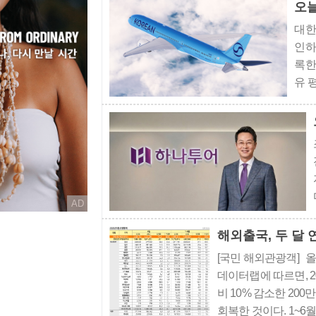
년 체결돼 2009년 발
오늘
대한
인하
록한
유 
료 
28
영향
AD
해외출국, 두 달 
[국민 해외관광객] 올
데이터랩에 따르면, 20
비 10% 감소한 200
회복한 것이다. 1~6