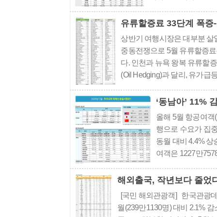
99.7% 수준이다.
20..
유류할증료 33단계 폭증
상반기 여행시장은 대부분 살얼
중동전쟁으로 5월 유류할증료
다. 인천과 뉴욕 왕복 유류할증
(Oil Hedging)과 달리,
공요금보다 유류할증료가 더 
항공요금 ..
‘동남아’ 11% 
올해 5월 항공여객(
행으로 수요가 집중
동월 대비 4.4% 상
여객은 1227만757
명)을 기록했다. 
중국의 노동절 연휴
해외출국, 작년보다 줄었
[국민 해외관광객] 한국관광데이
월(239만1130명) 대비 2.1% 