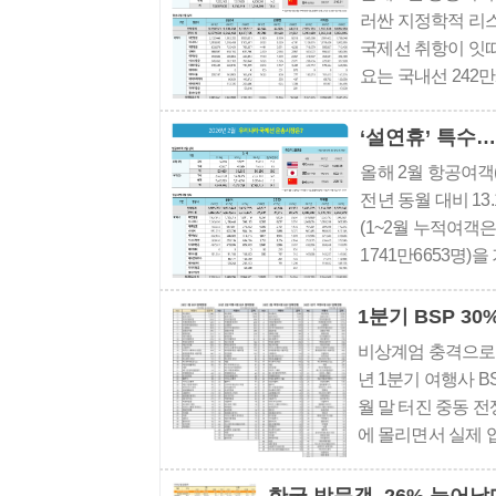
러싼 지정학적 리스
국제선 취항이 잇따
요는 국내선 242만2
6330명(1~3월
따르면, 국제선 여객
‘설연휴’ 특수…
올해 2월 항공여객(
전년 동월 대비 13.
(1~2월 누적여객은 
1741만6653명
안 근거리 여행 수
했다. &nb..
1분기 BSP 3
비상계엄 충격으로 
년 1분기 여행사 
월 말 터진 중동 
에 몰리면서 실제 
위 51개사 합산 발
30% 늘었다. 하나