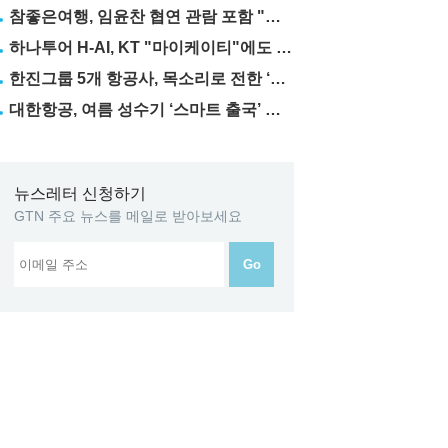
참좋은여행, 임윤찬 협연 관람 포함 "미동부·캐나다" 패키지 출시
하나투어 H-AI, KT "마이케이티"에도 탑재
한진그룹 5개 항공사, 목소리로 전한 ‘재능기부’
대한항공, 여름 성수기 ‘스마트 출국’ 꿀팁 3가지 공개
뉴스레터 신청하기
GTN 주요 뉴스를 메일로 받아보세요
Go