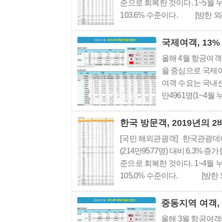
준으로 회복한 것이다. 1~5월 
103.6% 수준이다. [방한 외
동월(162만9387명) 대비 19.4%
국제여객, 13%
올해 4월 항공여객
을 중심으로 국제여
여객 수요는 국내선 
만4961명(1~4
에 따르면, 국제선
항이 감소했다. 그러
한국 방문객, 2019년의 2
[국민 해외관광객] 한국관광데이터
(214만9577명) 대비 6.3% 증
준으로 회복한 것이다. 1~4월 
105.0% 수준이다. [방한 
년 동월(170만7113명) 대비 18..
중동지역 여객, 
올해 3월 항공여객(