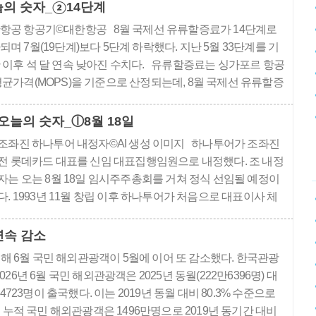
효..
의 숫자_②14단계
항공 항공기©대한항공 8월 국제선 유류할증료가 14단계로
되며 7월(19단계)보다 5단계 하락했다. 지난 5월 33단계를 기
 이후 석 달 연속 낮아진 수치다. 유류할증료는 싱가포르 항공
평균가격(MOPS)을 기준으로 산정되는데, 8월 국제선 유류할증
산정 기간인 6월 16일부터 7월 15일까지 평균 유가가 갤런당
3.48센트(배럴당 119.06달러)로 직전 기간보다 약 16% 낮아진
오늘의 숫자_ⓛ8월 18일
이다. 이 같은 내용이 반영된 8월 발권분 유류할증료..
조좌진 하나투어 내정자©AI 생성 이미지 하나투어가 조좌진
전 롯데카드 대표를 신임 대표집행임원으로 내정했다. 조 내정
자는 오는 8월 18일 임시주주총회를 거쳐 정식 선임될 예정이
다. 1993년 11월 창립 이후 하나투어가 처음으로 대표이사 체
제를 폐지하고 ‘집행임원제도’를 도입함에 따라 리더십 구조 자
체가 바뀌는 전환점을 맞게 됐다. 조 내정자의 선임이 확정되
연속 감소
면, 향후 유창호 공급본부장, 김창훈 상품본부장, 유양길 ..
해 6월 국민 해외관광객이 5월에 이어 또 감소했다. 한국관광
26년 6월 국민 해외관광객은 2025년 동월(222만6396명) 대
만4723명이 출국했다. 이는 2019년 동월 대비 80.3% 수준으로
월 누적 국민 해외관광객은 1496만명으로 2019년 동기간 대비