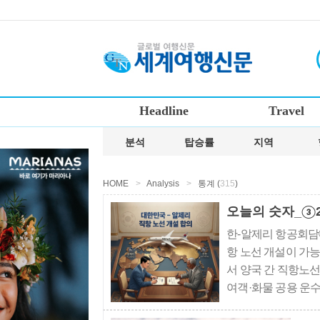
Headline
Travel
분석
탑승률
지역
HOME
>
Analysis
>
통계 (
315
)
오늘의 숫자_③
한-알제리 항공회담
항 노선 개설이 가
서 양국 간 직항노
여객·화물 공용 운수
해 양국 모든 공항으