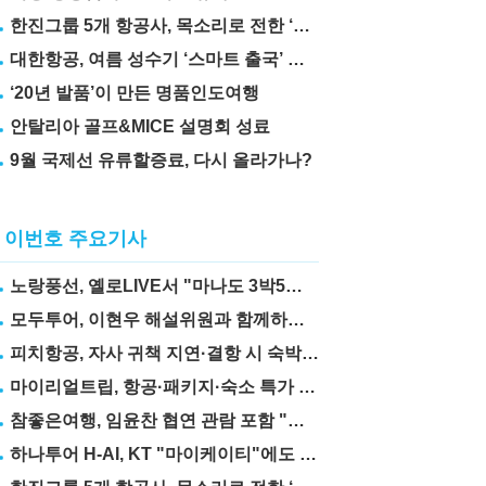
한진그룹 5개 항공사, 목소리로 전한 ‘재능기부’
대한항공, 여름 성수기 ‘스마트 출국’ 꿀팁 3가지 공개
‘20년 발품’이 만든 명품인도여행
안탈리아 골프&MICE 설명회 성료
9월 국제선 유류할증료, 다시 올라가나?
이번호 주요기사
노랑풍선, 옐로LIVE서 "마나도 3박5일" 상품 선보여
모두투어, 이현우 해설위원과 함께하는 "MLB 직관 컨셉투어" 출시
피치항공, 자사 귀책 지연·결항 시 숙박·교통비 보상제 도입
마이리얼트립, 항공·패키지·숙소 특가 릴레이
참좋은여행, 임윤찬 협연 관람 포함 "미동부·캐나다" 패키지 출시
하나투어 H-AI, KT "마이케이티"에도 탑재