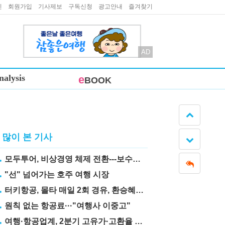
인
회원가입
기사제보
구독신청
광고안내
즐겨찾기
AD
nalysis
e
BOOK
많이 본 기사
모두투어, 비상경영 체제 전환---보수도 삭감
"선" 넘어가는 호주 여행 시장
터키항공, 몰타 매일 2회 경유, 환승혜택 눈길
원칙 없는 항공료···"여행사 이중고"
여행·항공업계, 2분기 고유가·고환율 직격탄