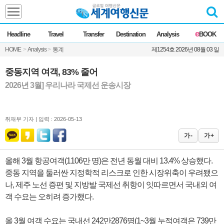
Headline
e
Headline
Travel
Transfer
Destination
Analysis
BOOK
전체
News
HOME
>
Analysis
>
통계
제1254호 2026년 08월 03 일
Commentary
Opinion
Focus
Marketing
중동지역 여객, 83% 줄어
ZoomIn
2026년 3월] 우리나라 국제선 운송시장
Travel
취재부 기자 |
입력 : 2026-05-13
Transfer
가 -
가 +
올해 3월 항공여객(1106만 명)은 전년 동월 대비 13.4% 상승했다.
Destination
중동 지역을 둘러싼 지정학적 리스크로 인한 시장위축이 우려됐으
나, 제주 노선 증편 및 지방발 국제선 취항이 잇따르면서 국내외 여
Analysis
객 수요는 오히려 증가했다.
올 3월 여객 수요는 국내선 242만2876명(1~3월 누적여객은 739만