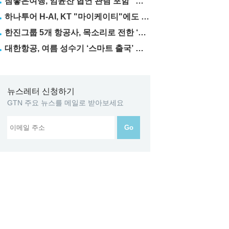
참좋은여행, 임윤찬 협연 관람 포함 "미동부·캐나다" 패키지 출시
하나투어 H-AI, KT "마이케이티"에도 탑재
한진그룹 5개 항공사, 목소리로 전한 ‘재능기부’
대한항공, 여름 성수기 ‘스마트 출국’ 꿀팁 3가지 공개
뉴스레터 신청하기
GTN 주요 뉴스를 메일로 받아보세요
Go