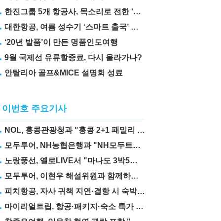
한진그룹 5개 항공사, 목소리로 전한 ‘재능기부’
대한항공, 여름 성수기 ‘스마트 출국’ 꿀팁 3가지 공개
‘20년 발품’이 만든 명품인도여행
9월 국제선 유류할증료, 다시 올라가나?
안탈리아 골프&MICE 설명회 성료
이번호 주요기사
NOL, 홍콩관광청과 "홍콩 2+1 패밀리 프로모션" 실시
모두투어, NH농협은행과 "NH모두트래블리적금" 출시
노랑풍선, 옐로LIVE서 "마나도 3박5일" 상품 선보여
모두투어, 이현우 해설위원과 함께하는 "MLB 직관 컨셉투어" 출시
피치항공, 자사 귀책 지연·결항 시 숙박·교통비 보상제 도입
마이리얼트립, 항공·패키지·숙소 특가 릴레이