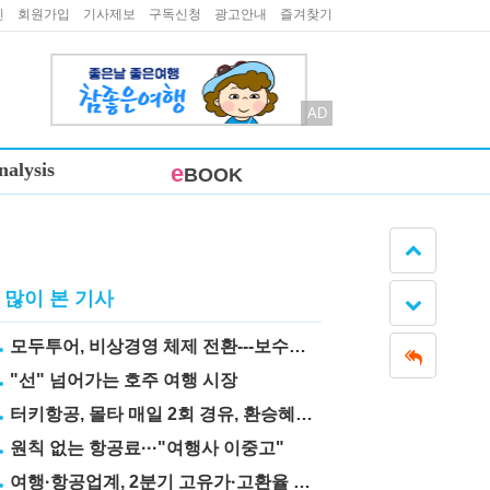
인
회원가입
기사제보
구독신청
광고안내
즐겨찾기
AD
nalysis
e
BOOK
많이 본 기사
모두투어, 비상경영 체제 전환---보수도 삭감
"선" 넘어가는 호주 여행 시장
터키항공, 몰타 매일 2회 경유, 환승혜택 눈길
원칙 없는 항공료···"여행사 이중고"
여행·항공업계, 2분기 고유가·고환율 직격탄