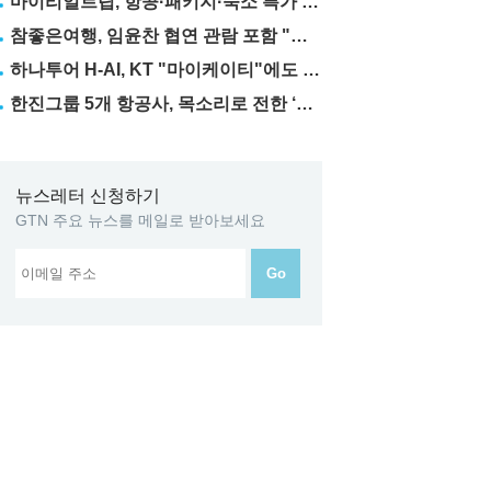
마이리얼트립, 항공·패키지·숙소 특가 릴레이
참좋은여행, 임윤찬 협연 관람 포함 "미동부·캐나다" 패키지 출시
하나투어 H-AI, KT "마이케이티"에도 탑재
한진그룹 5개 항공사, 목소리로 전한 ‘재능기부’
뉴스레터 신청하기
GTN 주요 뉴스를 메일로 받아보세요
Go