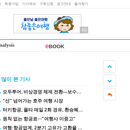
인
회원가입
기사제보
구독신청
광고안내
즐겨찾기
AD
nalysis
e
BOOK
많이 본 기사
모두투어, 비상경영 체제 전환---보수도 삭감
"선" 넘어가는 호주 여행 시장
터키항공, 몰타 매일 2회 경유, 환승혜택 눈길
원칙 없는 항공료···"여행사 이중고"
여행·항공업계, 2분기 고유가·고환율 직격탄