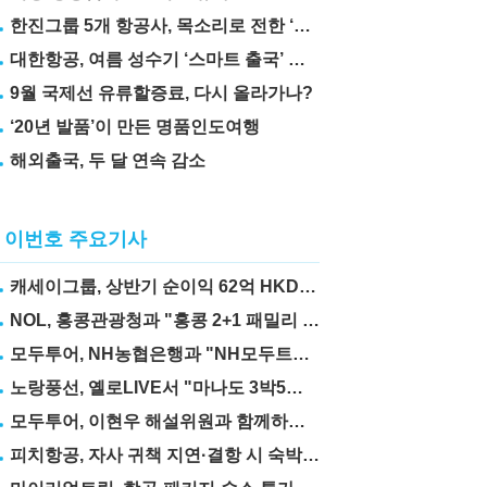
한진그룹 5개 항공사, 목소리로 전한 ‘재능기부’
대한항공, 여름 성수기 ‘스마트 출국’ 꿀팁 3가지 공개
9월 국제선 유류할증료, 다시 올라가나?
‘20년 발품’이 만든 명품인도여행
해외출국, 두 달 연속 감소
이번호 주요기사
캐세이그룹, 상반기 순이익 62억 HKD… 전년比 67.6%↑
NOL, 홍콩관광청과 "홍콩 2+1 패밀리 프로모션" 실시
모두투어, NH농협은행과 "NH모두트래블리적금" 출시
노랑풍선, 옐로LIVE서 "마나도 3박5일" 상품 선보여
모두투어, 이현우 해설위원과 함께하는 "MLB 직관 컨셉투어" 출시
피치항공, 자사 귀책 지연·결항 시 숙박·교통비 보상제 도입