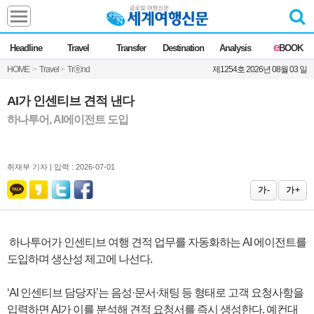
Headline
e
Headline
Travel
Transfer
Destination
Analysis
BOOK
전체
News
HOME
>
Travel
>
Trⓔnd
제1254호 2026년 08월 03 일
Commentary
Opinion
Focus
Marketing
AI가 인센티브 견적 낸다
ZoomIn
하나투어, AI에이전트 도입
Travel
취재부 기자 |
입력 : 2026-07-01
Transfer
가 -
가 +
Destination
하나투어가 인센티브 여행 견적 업무를 자동화하는 AI 에이전트를
도입하며 생산성 제고에 나선다.
Analysis
‘AI 인센티브 담당자’는 음성·문서·채팅 등 형태로 고객 요청사항을
입력하면 AI가 이를 분석해 견적 요청서를 즉시 생성한다. 예컨대