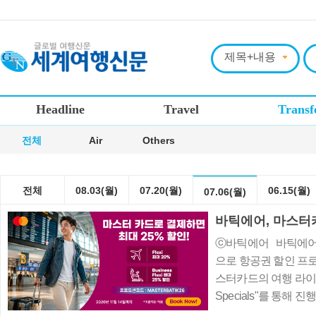
Headline
Travel
Transf
전체
Air
Others
전체
08.03(월)
07.20(월)
06.15(월)
07.06(월)
바틱에어, 마스터카
ⓒ바틱에어 바틱에어
으로 항공권 할인 프
스터카드의 여행 라이프스
Specials"를 통해
지에서 예약 시 프로모션