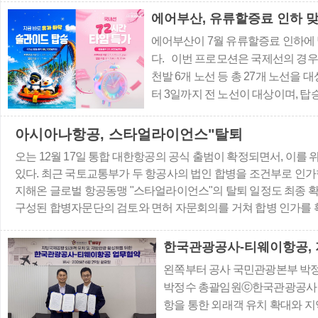
고 마스터카드로 결제하
에어부산, 유류할증료 인하 
석에 해당하는 플렉시 
에어부산이 7월 유류할증료 인하에
해당하는 ..
다. 이번 프로모션은 국제선의 경우 
천발 6개 노선 등 총 27개 노선을 
터 3일까지 전 노선이 대상이며, 탑승
공권의 편도 총액 운임(유류할증료 및 
대만 11만9900원, ▲동남아 14만3
아시아나항공, 스타얼라이언스"탈퇴
다. 평소보..
오는 12월 17일 통합 대한항공의 공식 출범이 확정되면서, 이를
있다. 최근 국토교통부가 두 항공사의 법인 합병을 조건부로 인가한
지해온 글로벌 항공동맹 "스타얼라이언스"의 탈퇴 일정도 최종 
구성된 합병자문단의 검토와 면허 자문회의를 거쳐 합병 인가를 
제출한 통합 계획의 이행 여부를 주기적으로 점검하고, 안전운항체
한국관광공사-티웨이항공, 
왼쪽부터 공사 국민관광본부 박
박정수 총괄임원ⓒ한국관광공사 
항을 통한 외래객 유치 확대와 