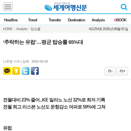
Headline
e
Headline
Travel
Transfer
Destination
Analysis
BOOK
전체
News
HOME
>
Analysis
>
탑승률
제1254호 2026년 08월 03 일
Commentary
Opinion
Focus
Marketing
‘추락하는 유럽’…평균 탑승률 65%대
ZoomIn
Travel
나주영 기자 |
입력 : 2020-03-05
가 -
가 +
Transfer
Destination
전월대비 23% 줄어...KE 밀라노 노선 32%로 최저 기록
전월 최고 리스본 노선도 운항감소 여파로 59%에 그쳐
Analysis
유럽