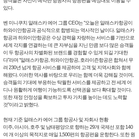
승객들은 자신이 예약한 항공사의 항공편을 예정대로 이용할 수
있다.
벤 미니쿠치 알래스카 에어 그룹 CEO는 “오늘은 알래스카항공이
하와이안항공과 공식적으로 합병되는 역사적인 날이다. 알래스카
항공과 하와이안항공은 수상 경력을 자랑하는 서비스를 기반으로
세계 각지를 연결하는 데 큰 자부심을 지닌 만큼 보다 많은 승객들
이 두 항공사의 차별화된 브랜드를 경험할 수 있게 되길 기대한
다”라며 “알래스카항공, 하와이안항공, 호라이즌항공은 합쳐서 무
려 230년 넘게 항공 서비스를 제공하며 고객 및 지역사회와 함께
해왔다. 이러한 역사를 바탕으로 우리는 함께 더욱 강해질 것이며,
승객들의 기대에 부응하는 탁월한 서비스를 제공하고 전 세계 어
디나 원활하게 여행이 가능하도록 선택권을 보다 확대할 것이다.
또한 재정 안정성을 확보하고 투자 가치를 높이는 데도 노력할
것”이라고 밝혔다.
현재 기준 알래스카 에어 그룹 항공사 및 자회사 현황
미주, 아시아, 호주 및 남태평양으로 향하는 29개 국제선 포함 140
여 개 이상의 목적지로 매일 1,500편의 항공편을 운항한다. 또한 원