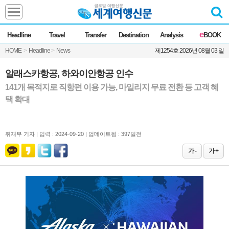
Headline
e
Headline
Travel
Transfer
Destination
Analysis
BOOK
전체
News
HOME
>
Headline
>
News
제1254호 2026년 08월 03 일
Commentary
Opinion
Focus
Marketing
알래스카항공, 하와이안항공 인수
ZoomIn
141개 목적지로 직항편 이용 가능, 마일리지 무료 전환 등 고객 혜
택 확대
Travel
Transfer
취재부 기자 |
입력 : 2024-09-20 | 업데이트됨 : 397일전
가 -
가 +
Destination
Analysis