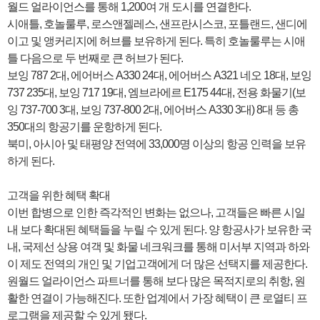
월드 얼라이언스를 통해 1,200여 개 도시를 연결한다.
시애틀, 호놀룰루, 로스앤젤레스, 샌프란시스코, 포틀랜드, 샌디에
이고 및 앵커리지에 허브를 보유하게 된다. 특히 호놀룰루는 시애
틀 다음으로 두 번째로 큰 허브가 된다.
보잉 787 2대, 에어버스 A330 24대, 에어버스 A321 네오 18대, 보잉
737 235대, 보잉 717 19대, 엠브라에르 E175 44대, 전용 화물기(보
잉 737-700 3대, 보잉 737-800 2대, 에어버스 A330 3대) 8대 등 총
350대의 항공기를 운항하게 된다.
북미, 아시아 및 태평양 전역에 33,000명 이상의 항공 인력을 보유
하게 된다.
고객을 위한 혜택 확대
이번 합병으로 인한 즉각적인 변화는 없으나, 고객들은 빠른 시일
내 보다 확대된 혜택들을 누릴 수 있게 된다. 양 항공사가 보유한 국
내, 국제선 상용 여객 및 화물 네크워크를 통해 미서부 지역과 하와
이 제도 전역의 개인 및 기업고객에게 더 많은 선택지를 제공한다.
원월드 얼라이언스 파트너를 통해 보다 많은 목적지로의 취항, 원
활한 연결이 가능해진다. 또한 업계에서 가장 혜택이 큰 로열티 프
로그램을 제공할 수 있게 됐다.