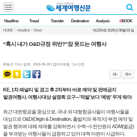
Headline
e
Headline
Travel
Transfer
Destination
Analysis
BOOK
전체
News
HOME
>
Headline
>
News
제1254호 2026년 08월 03 일
Commentary
Opinion
Focus
Marketing
“혹시 내가 O&D규정 위반?”잠 못드는 여행사
ZoomIn
Travel
류동근 기자 |
입력 : 2026-05-29 | 업데이트됨 : 1시간전
가 -
가 +
Transfer
KE, 1차 패널티 및 경고 후 2차부터 바로 예약 및 판매금지
발권여행사, 여행사대상 설명회 요구---‘적발’보다 ‘예방’ 무게 둬야
Destination
최근 대한항공을 중심으로, 국내·외 대형항공사들이 여행사들을
Analysis
대상으로 O&D(Origin & Destination, 출발지와 목적지) 부정 예약 및
발권 행위에 대해 제재를 강화하면서 수백~수천만원의 ADM(벌금)
을 부과받는 여행사들이 급증하고 있어 대책 마련이 시급하다.