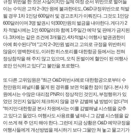
규정 위반을 한 것은 사실이지만 실제 여정 순서 위반으로 벌어들
이는 수익은 고작 2~3만 원에 불과한데도, O&D규정위반으로 적발
될 경우 1차 1인당 600달러 및 경고조치가 이뤄진다. 그것도 1인당
600달러이며 3명 발권시 약300만원의 벌금을 내야한다. 게다가 2
차 적발시에는 1인 600달러와 함께 1주일간 예약 및 판매가 금지된
다. 3차에는 같은 조건에 3개월간, 4차적발시 여행사 발권권한이
아예 회수된다”며 “고작 2~3만원 벌려고 고의로 규정을 위반하지
않음이 명백한데도, 이러한 히스토리를 대한항공 등에서는 전혀
정상참작을 해 주지 않고 있으며, 오직 돈벌이에 혈안이 된 여행사
로만 인식하고 있다”고 불만을 토로했다.
또 다른 고위임원은 “최근 O&D위반사례로 대한항공으로부터 수
천만원의 패널티를 물게 된 경위를 보면 억울한 점이 많다. 본사 차
원에서는 수많은 대리점 PNR이 정상적인 것인지, 부정행위가 있
었던 것인지 일일이 체크하지 않을 경우 감별해 낼 방법이 없다”며
“하지만 대한항공 본사 차원에서는 이를 감별해낼 시스템을 갖추
고 있다고 들었다. 여행사도 사용료를 낼 테니 그 감별 시스템을 같
이 쓰게 해 주 던지 해야 한다. 그런데 지금 상황은 O&D 예약규정을
여행사들에게 개선방법을 제시하기 보다 그물만 쳐 놓고 물고기가