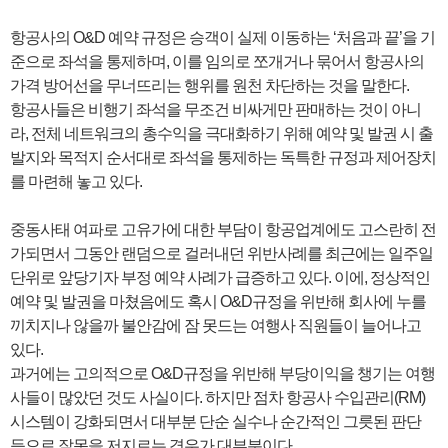
항공사의 O&D 예약 규정은 승객이 실제 이동하는 ‘처음과 끝’을 기
준으로 좌석을 통제하며, 이를 임의로 쪼개거나 묶어서 항공사의
가격 방어선을 무너뜨리는 행위를 원천 차단하는 것을 말한다.
항공사들은 비행기 좌석을 무조건 비싸게만 판매하는 것이 아니
라, 전체 네트워크의 총수익을 극대화하기 위해 예약 및 발권 시 출
발지와 목적지 순서대로 좌석을 통제하는 독특한 규정과 제어장치
를 마련해 놓고 있다.
중동사태 여파로 고유가에 대한 부담이 항공업계에도 고스란히 전
가되면서 그동안 랜덤으로 걸러내던 위반사례를 최근에는 일주일
단위로 앞당기자 부정 예약 사례가 급증하고 있다. 이에, 정상적인
예약 및 발권을 마쳤음에도 혹시 O&D규정을 위반해 회사에 누를
끼치지나 않을까 불안감에 잠 못드는 여행사 직원들이 늘어나고
있다.
과거에는 고의적으로 O&D규정을 위반해 부당이익을 챙기는 여행
사들이 많았던 것도 사실이다. 하지만 점차 항공사 수입관리(RM)
시스템이 강화되면서 대부분 단순 실수나 순간적인 그릇된 판단
등으로 잘못을 저지르는 경우가 대부분이다.