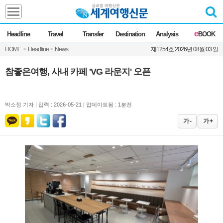
Headline
e
Headline
Travel
Transfer
Destination
Analysis
BOOK
전체
News
HOME
>
Headline
>
News
제1254호 2026년 08월 03 일
Commentary
Opinion
Focus
Marketing
참좋은여행, 사내 카페 'VG 라운지' 오픈
ZoomIn
Travel
박소정 기자 |
입력 : 2026-05-21 | 업데이트됨 : 1분전
가 -
가 +
Transfer
Destination
Analysis