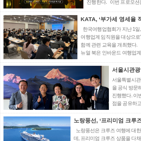
진행한다. 이번 프로모션은
비바’의 일환으로 마련됐다.
파크 등 홍콩 전역을 실속
KATA, ‘부가세 영세율 
된다. 각 항공사들의 홍콩행 
한국여행업협회가 지난 1일
여행업계 임직원을 대상으로
함께 관련 교육을 개최했다
뉴얼 북은 인바운드 여행업계
율 적용과 관련, 세무 불확
을 정립하여 실무적 지침을 공
서울시관광
서울특별시관광
을 공식 방문
진행했다. 이
점을 공유하고
는 계기가 됐
회 이사인 에
노랑풍선, ‘프리미엄 크루즈
민간 차원의 
노랑풍선은 크루즈 여행에 대한
에 대해 의견
데, 프리미엄 크루즈 상품을 다