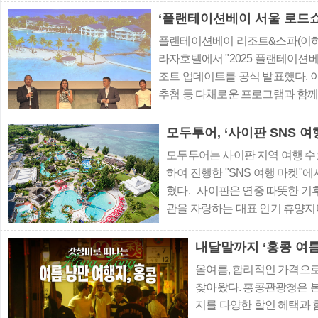
가진 취향별 중국 여행지 추천과 
‘플랜테이션베이 서울 로드쇼
플랜테이션베이 리조트&스파(이하 
라자호텔에서 "2025 플랜테이션베
조트 업데이트를 공식 발표했다. 
추첨 등 다채로운 프로그램과 함께
도 강조됐다. 국내 여행업계 파트
행사에는 여행사 및 항공사, 현지
모두투어, ‘사이판 SNS 여
리에 진..
모두투어는 사이판 지역 여행 수
하여 진행한 "SNS 여행 마켓"
혔다. 사이판은 연중 따뜻한 기
관을 자랑하는 대표 인기 휴양지다
고, 우리나라에서 직항으로 약 4
분에 특히 가족 단위 여행객에게 
내달말까지 ‘홍콩 여
로워 10..
올여름, 합리적인 가격으로
찾아왔다. 홍콩관광청은 
지를 다양한 할인 혜택과 함