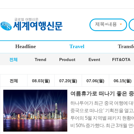
Headline
Travel
Transf
전체
Trend
Product
Event
FIT&OTA
전체
08.03(월)
07.20(월)
07.06(월)
06.15(월)
여름휴가로 떠나기 좋은 중
하나투어가 최근 중국 여행에 대
중국으로 떠나요’ 기획전을 열고
투어의 5월 지역별 패키지 현황에
비 50% 증가했다. 최근 3개월
대비 45% 이상의 성장세를 보