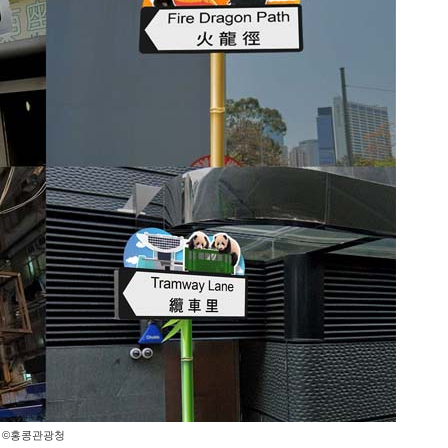
©홍콩관광청