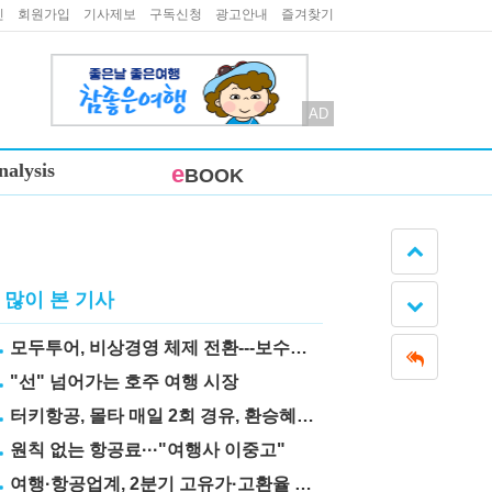
인
회원가입
기사제보
구독신청
광고안내
즐겨찾기
AD
nalysis
e
BOOK
많이 본 기사
모두투어, 비상경영 체제 전환---보수도 삭감
"선" 넘어가는 호주 여행 시장
터키항공, 몰타 매일 2회 경유, 환승혜택 눈길
원칙 없는 항공료···"여행사 이중고"
여행·항공업계, 2분기 고유가·고환율 직격탄