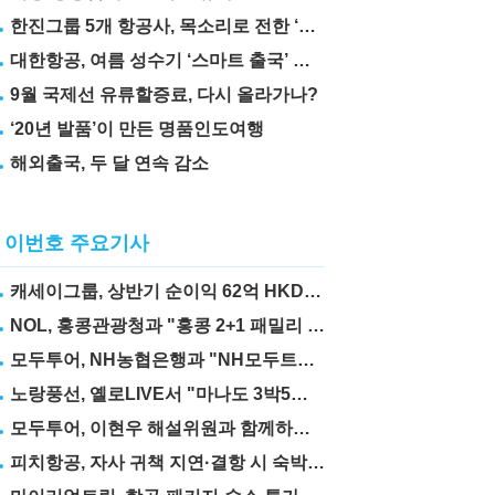
한진그룹 5개 항공사, 목소리로 전한 ‘재능기부’
대한항공, 여름 성수기 ‘스마트 출국’ 꿀팁 3가지 공개
9월 국제선 유류할증료, 다시 올라가나?
‘20년 발품’이 만든 명품인도여행
해외출국, 두 달 연속 감소
이번호 주요기사
캐세이그룹, 상반기 순이익 62억 HKD… 전년比 67.6%↑
NOL, 홍콩관광청과 "홍콩 2+1 패밀리 프로모션" 실시
모두투어, NH농협은행과 "NH모두트래블리적금" 출시
노랑풍선, 옐로LIVE서 "마나도 3박5일" 상품 선보여
모두투어, 이현우 해설위원과 함께하는 "MLB 직관 컨셉투어" 출시
피치항공, 자사 귀책 지연·결항 시 숙박·교통비 보상제 도입