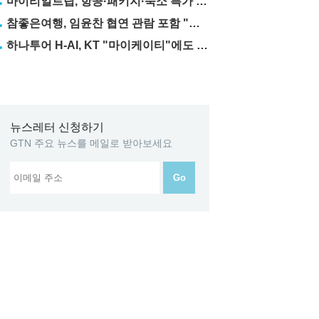
마이리얼트립, 항공·패키지·숙소 특가 릴레이
참좋은여행, 임윤찬 협연 관람 포함 "미동부·캐나다" 패키지 출시
하나투어 H-AI, KT "마이케이티"에도 탑재
뉴스레터 신청하기
GTN 주요 뉴스를 메일로 받아보세요
Go