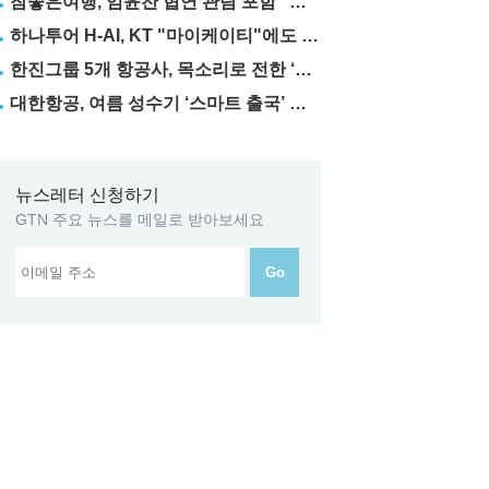
참좋은여행, 임윤찬 협연 관람 포함 "미동부·캐나다" 패키지 출시
하나투어 H-AI, KT "마이케이티"에도 탑재
한진그룹 5개 항공사, 목소리로 전한 ‘재능기부’
대한항공, 여름 성수기 ‘스마트 출국’ 꿀팁 3가지 공개
뉴스레터 신청하기
GTN 주요 뉴스를 메일로 받아보세요
Go