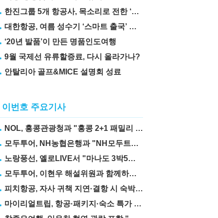
한진그룹 5개 항공사, 목소리로 전한 ‘재능기부’
대한항공, 여름 성수기 ‘스마트 출국’ 꿀팁 3가지 공개
‘20년 발품’이 만든 명품인도여행
9월 국제선 유류할증료, 다시 올라가나?
안탈리아 골프&MICE 설명회 성료
이번호 주요기사
NOL, 홍콩관광청과 "홍콩 2+1 패밀리 프로모션" 실시
모두투어, NH농협은행과 "NH모두트래블리적금" 출시
노랑풍선, 옐로LIVE서 "마나도 3박5일" 상품 선보여
모두투어, 이현우 해설위원과 함께하는 "MLB 직관 컨셉투어" 출시
피치항공, 자사 귀책 지연·결항 시 숙박·교통비 보상제 도입
마이리얼트립, 항공·패키지·숙소 특가 릴레이