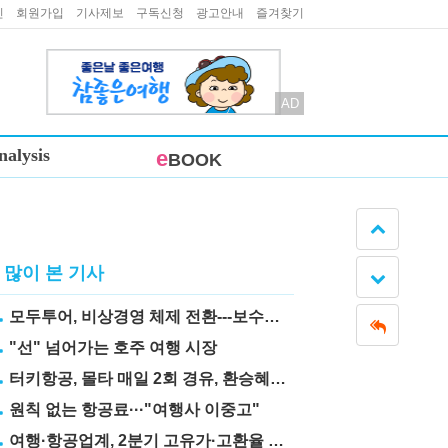
인
회원가입
기사제보
구독신청
광고안내
즐겨찾기
AD
nalysis
e
BOOK
많이 본 기사
모두투어, 비상경영 체제 전환---보수도 삭감
"선" 넘어가는 호주 여행 시장
터키항공, 몰타 매일 2회 경유, 환승혜택 눈길
원칙 없는 항공료···"여행사 이중고"
여행·항공업계, 2분기 고유가·고환율 직격탄